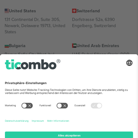
United States
Switzerland
131 Continental Dr, Suite 305,
Dorfstrasse 52a, 6390
Newark, Delaware 19713, United
Engelberg, Switzerland
States
Bulgaria
United Arab Emirates
Regus Sofia City West, bul
UAE Dubai Silicon Oasis, DDP
Totleben 53-55, 1606 Sofia,
Building A1, Office 302, Dubai,
Bulgaria
United Arab Emirates
Mexico
Av Chapultepec 360, Roma
Norte, Cuauhtémoc, 06700
Ciudad de México, CDMX,
Mexico
Die juristische Person des Plattformanbieters kann je nach
Standort, Veranstaltung und/oder Domäne variieren. Weitere
Informationen finden Sie auf der jeweiligen Veranstaltungsseite, im
Impressum und in den Allgemeinen Geschäftsbedingungen.,