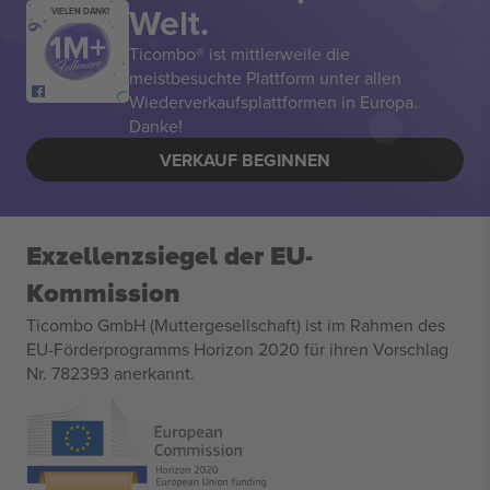
Welt.
VIELEN DANK!
Ticombo® ist mittlerweile die
meistbesuchte Plattform unter allen
Wiederverkaufsplattformen in Europa.
Danke!
VERKAUF BEGINNEN
Exzellenzsiegel der EU-
Kommission
Ticombo GmbH (Muttergesellschaft) ist im Rahmen des
EU-Förderprogramms Horizon 2020 für ihren Vorschlag
Nr. 782393 anerkannt.