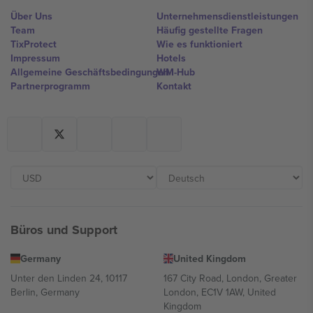
Über Uns
Unternehmensdienstleistungen
Team
Häufig gestellte Fragen
TixProtect
Wie es funktioniert
Impressum
Hotels
Allgemeine Geschäftsbedingungen
WM-Hub
Partnerprogramm
Kontakt
Büros und Support
Germany
United Kingdom
Unter den Linden 24, 10117
167 City Road, London, Greater
Berlin, Germany
London, EC1V 1AW, United
Kingdom