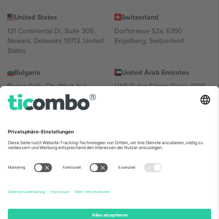
United States
Switzerland
131 Continental Dr, Suite 305,
Dorfstrasse 52a, 6390
Newark, Delaware 19713, United
Engelberg, Switzerland
States
Bulgaria
United Arab Emirates
Regus Sofia City West, bul
UAE Dubai Silicon Oasis, DDP
Totleben 53-55, 1606 Sofia,
Building A1, Office 302, Dubai,
Bulgaria
United Arab Emirates
Mexico
Av Chapultepec 360, Roma
Norte, Cuauhtémoc, 06700
Ciudad de México, CDMX,
Mexico
Die juristische Person des Plattformanbieters kann je nach
Standort, Veranstaltung und/oder Domäne variieren. Weitere
Informationen finden Sie auf der jeweiligen Veranstaltungsseite, im
Impressum und in den Allgemeinen Geschäftsbedingungen.,