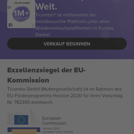
Welt.
VIELEN DANK!
Ticombo® ist mittlerweile die
meistbesuchte Plattform unter allen
Wiederverkaufsplattformen in Europa.
Danke!
VERKAUF BEGINNEN
Exzellenzsiegel der EU-
Kommission
Ticombo GmbH (Muttergesellschaft) ist im Rahmen des
EU-Förderprogramms Horizon 2020 für ihren Vorschlag
Nr. 782393 anerkannt.