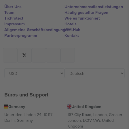
Über Uns
Unternehmensdienstleistungen
Team
Häufig gestellte Fragen
TixProtect
Wie es funktioniert
Impressum
Hotels
Allgemeine Geschäftsbedingungen
WM-Hub
Partnerprogramm
Kontakt
Büros und Support
Germany
United Kingdom
Unter den Linden 24, 10117
167 City Road, London, Greater
Berlin, Germany
London, EC1V 1AW, United
Kingdom