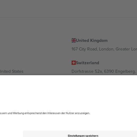
United Kingdom
167 City Road, London, Greater L
Switzerland
United States
Dorfstrasse 52a, 6390 Engelberg, 
United Arab Emirates
ulgaria
UAE Dubai Silicon Oasis, DDP Buil
 Ciudad de México, CDMX, Mexico
ach Standort, Veranstaltung und/oder Domäne variieren. Weitere Informati
gungen.,
Impressum
und
AGBs.
© 2026 Ticombo. Alle Rechte vorbehalte