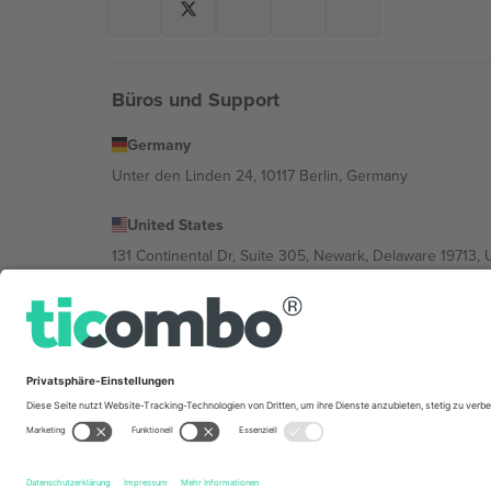
Büros und Support
Germany
Unter den Linden 24, 10117 Berlin, Germany
United States
131 Continental Dr, Suite 305, Newark, Delaware 19713, 
Bulgaria
Regus Sofia City West, bul Totleben 53-55, 1606 Sofia, B
Mexico
Av Chapultepec 360, Roma Norte, Cuauhtémoc, 06700
Die juristische Person des Plattformanbieters kann je n
im Impressum und in den Allgemeinen Geschäftsbedin