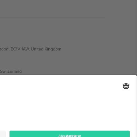
ondon, EC1V 1AW, United Kingdom
Switzerland
ding A1, Office 302, Dubai, United Arab Emirates
onen finden Sie auf der jeweiligen Veranstaltungsseite,
n.