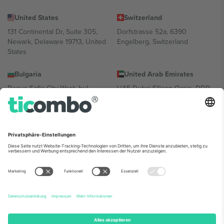
United States
Switzerland
131 Continental Dr, Suite 305,
Dorfstrasse 52a, 6390
Newark, Delaware 19713, United
Engelberg, Switzerland
States
Bulgaria
United Arab Emirates
Regus Sofia City West, bul
UAE Dubai Silicon Oasis, DDP
Totleben 53-55, 1606 Sofia,
Building A1, Office 302, Dubai,
Bulgaria
United Arab Emirates
Mexico
Av Chapultepec 360, Roma
Norte, Cuauhtémoc, 06700
Ciudad de México, CDMX,
Mexico
Die juristische Person des Plattformanbieters kann je nach
Standort, Veranstaltung und/oder Domäne variieren. Weitere
Informationen finden Sie auf der jeweiligen Veranstaltungsseite, im
Impressum und in den Allgemeinen Geschäftsbedingungen.,