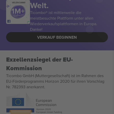
Welt.
VIELEN DANK!
Ticombo® ist mittlerweile die
meistbesuchte Plattform unter allen
Wiederverkaufsplattformen in Europa.
Danke!
VERKAUF BEGINNEN
Exzellenzsiegel der EU-
Kommission
Ticombo GmbH (Muttergesellschaft) ist im Rahmen des
EU-Förderprogramms Horizon 2020 für ihren Vorschlag
Nr. 782393 anerkannt.