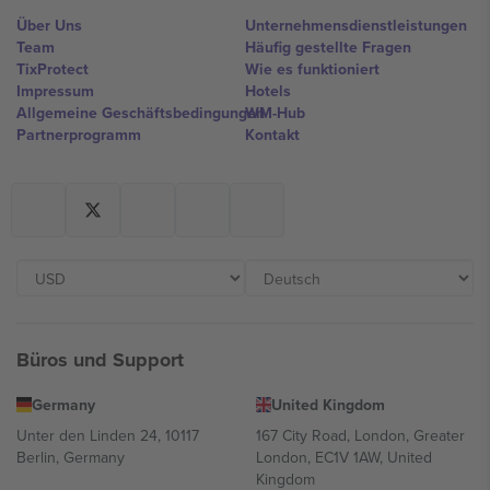
Über Uns
Unternehmensdienstleistungen
Team
Häufig gestellte Fragen
TixProtect
Wie es funktioniert
Impressum
Hotels
Allgemeine Geschäftsbedingungen
WM-Hub
Partnerprogramm
Kontakt
Büros und Support
Germany
United Kingdom
Unter den Linden 24, 10117
167 City Road, London, Greater
Berlin, Germany
London, EC1V 1AW, United
Kingdom