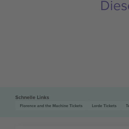
Dies
Schnelle Links
Florence and the Machine
Tickets
Lorde
Tickets
T