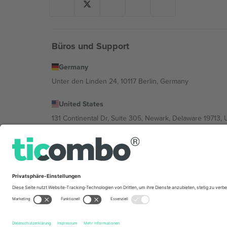
Büros und Support
Germany
Unter den Linden 24, 10117 Berlin, Germany
United States
131 Continental Dr, Suite 305, Newark, Delaware 19713, 
Bulgaria
Regus Sofia City West, bul Totleben 53-55, 1606 Sofia, B
Mexico
Av Chapultepec 360, Roma Norte, Cuauhtémoc, 06700
Die juristische Person des Plattformanbieters kann je n
im Impressum und in den Allgemeinen Geschäftsbedin