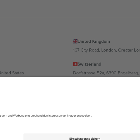
United Kingdom
167 City Road, London, Greater L
Switzerland
United States
Dorfstrasse 52a, 6390 Engelberg, 
United Arab Emirates
ulgaria
UAE Dubai Silicon Oasis, DDP Buil
 Ciudad de México, CDMX, Mexico
ach Standort, Veranstaltung und/oder Domäne variieren. Weitere Informati
gungen.,
Impressum
und
AGBs.
© 2026 Ticombo. Alle Rechte vorbehalte