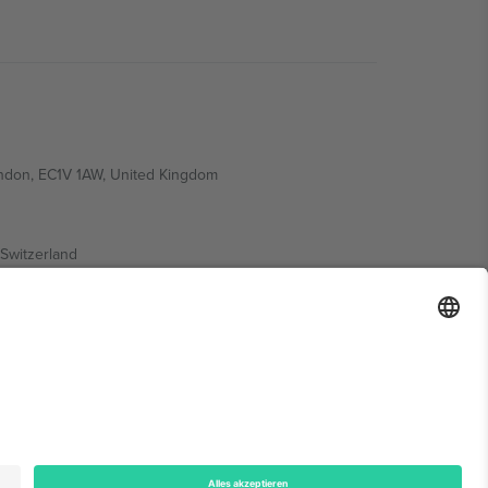
ondon, EC1V 1AW, United Kingdom
Switzerland
ding A1, Office 302, Dubai, United Arab Emirates
onen finden Sie auf der jeweiligen Veranstaltungsseite,
n.