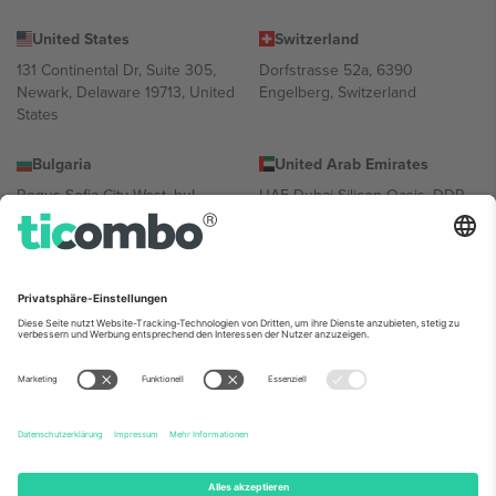
United States
Switzerland
131 Continental Dr, Suite 305,
Dorfstrasse 52a, 6390
Newark, Delaware 19713, United
Engelberg, Switzerland
States
Bulgaria
United Arab Emirates
Regus Sofia City West, bul
UAE Dubai Silicon Oasis, DDP
Totleben 53-55, 1606 Sofia,
Building A1, Office 302, Dubai,
Bulgaria
United Arab Emirates
Mexico
Av Chapultepec 360, Roma
Norte, Cuauhtémoc, 06700
Ciudad de México, CDMX,
Mexico
Die juristische Person des Plattformanbieters kann je nach
Standort, Veranstaltung und/oder Domäne variieren. Weitere
Informationen finden Sie auf der jeweiligen Veranstaltungsseite, im
Impressum und in den Allgemeinen Geschäftsbedingungen.,