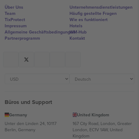
Über Uns
Unternehmensdienstleistungen
Team
Häufig gestellte Fragen
TixProtect
Wie es funktioniert
Impressum
Hotels
Allgemeine Geschäftsbedingungen
WM-Hub
Partnerprogramm
Kontakt
Büros und Support
Germany
United Kingdom
Unter den Linden 24, 10117
167 City Road, London, Greater
Berlin, Germany
London, EC1V 1AW, United
Kingdom