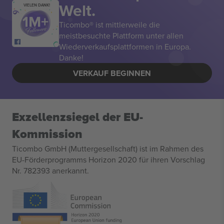
Welt.
VIELEN DANK!
Ticombo® ist mittlerweile die
meistbesuchte Plattform unter allen
Wiederverkaufsplattformen in Europa.
Danke!
VERKAUF BEGINNEN
Exzellenzsiegel der EU-
Kommission
Ticombo GmbH (Muttergesellschaft) ist im Rahmen des
EU-Förderprogramms Horizon 2020 für ihren Vorschlag
Nr. 782393 anerkannt.