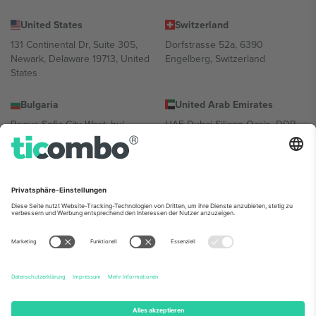
United States
Switzerland
131 Continental Dr, Suite 305,
Dorfstrasse 52a, 6390
Newark, Delaware 19713, United
Engelberg, Switzerland
States
Bulgaria
United Arab Emirates
Regus Sofia City West, bul
UAE Dubai Silicon Oasis, DDP
Totleben 53-55, 1606 Sofia,
Building A1, Office 302, Dubai,
Bulgaria
United Arab Emirates
Mexico
Av Chapultepec 360, Roma
Norte, Cuauhtémoc, 06700
Ciudad de México, CDMX,
Mexico
Die juristische Person des Plattformanbieters kann je nach
Standort, Veranstaltung und/oder Domäne variieren. Weitere
Informationen finden Sie auf der jeweiligen Veranstaltungsseite, im
Impressum und in den Allgemeinen Geschäftsbedingungen.,