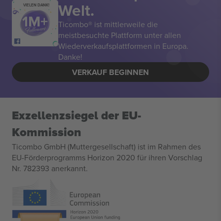
Welt.
VIELEN DANK!
Ticombo® ist mittlerweile die
meistbesuchte Plattform unter allen
Wiederverkaufsplattformen in Europa.
Danke!
VERKAUF BEGINNEN
Exzellenzsiegel der EU-
Kommission
Ticombo GmbH (Muttergesellschaft) ist im Rahmen des
EU-Förderprogramms Horizon 2020 für ihren Vorschlag
Nr. 782393 anerkannt.