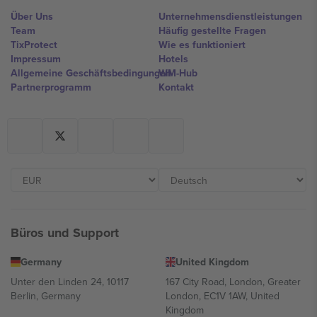
Über Uns
Unternehmensdienstleistungen
Team
Häufig gestellte Fragen
TixProtect
Wie es funktioniert
Impressum
Hotels
Allgemeine Geschäftsbedingungen
WM-Hub
Partnerprogramm
Kontakt
Büros und Support
Germany
United Kingdom
Unter den Linden 24, 10117
167 City Road, London, Greater
Berlin, Germany
London, EC1V 1AW, United
Kingdom