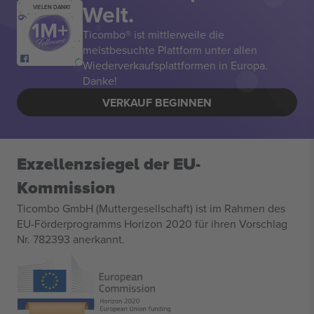
Welt.
VIELEN DANK!
Ticombo® ist mittlerweile die
meistbesuchte Plattform unter allen
Wiederverkaufsplattformen in Europa.
Danke!
VERKAUF BEGINNEN
Exzellenzsiegel der EU-
Kommission
Ticombo GmbH (Muttergesellschaft) ist im Rahmen des
EU-Förderprogramms Horizon 2020 für ihren Vorschlag
Nr. 782393 anerkannt.