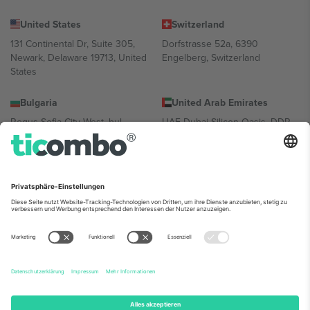
United States
Switzerland
131 Continental Dr, Suite 305,
Dorfstrasse 52a, 6390
Newark, Delaware 19713, United
Engelberg, Switzerland
States
Bulgaria
United Arab Emirates
Regus Sofia City West, bul
UAE Dubai Silicon Oasis, DDP
Totleben 53-55, 1606 Sofia,
Building A1, Office 302, Dubai,
Bulgaria
United Arab Emirates
Mexico
Av Chapultepec 360, Roma
Norte, Cuauhtémoc, 06700
Ciudad de México, CDMX,
Mexico
Die juristische Person des Plattformanbieters kann je nach
Standort, Veranstaltung und/oder Domäne variieren. Weitere
Informationen finden Sie auf der jeweiligen Veranstaltungsseite, im
Impressum und in den Allgemeinen Geschäftsbedingungen.,