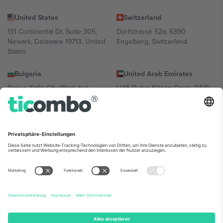
United States
Switzerland
131 Continental Dr, Suite 305,
Dorfstrasse 52a, 6390
Newark, Delaware 19713, United
Engelberg, Switzerland
States
Bulgaria
United Arab Emirates
Regus Sofia City West, bul
UAE Dubai Silicon Oasis, DDP
Totleben 53-55, 1606 Sofia,
Building A1, Office 302, Dubai,
Bulgaria
United Arab Emirates
Mexico
Av Chapultepec 360, Roma
Norte, Cuauhtémoc, 06700
Ciudad de México, CDMX,
Mexico
Die juristische Person des Plattformanbieters kann je nach
Standort, Veranstaltung und/oder Domäne variieren. Weitere
Informationen finden Sie auf der jeweiligen Veranstaltungsseite, im
Impressum und in den Allgemeinen Geschäftsbedingungen.,