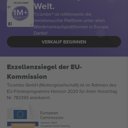
Welt.
VIELEN DANK!
Ticombo® ist mittlerweile die
meistbesuchte Plattform unter allen
Wiederverkaufsplattformen in Europa.
Danke!
VERKAUF BEGINNEN
Exzellenzsiegel der EU-
Kommission
Ticombo GmbH (Muttergesellschaft) ist im Rahmen des
EU-Förderprogramms Horizon 2020 für ihren Vorschlag
Nr. 782393 anerkannt.