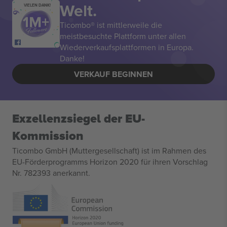
Welt.
VIELEN DANK!
Ticombo® ist mittlerweile die
meistbesuchte Plattform unter allen
Wiederverkaufsplattformen in Europa.
Danke!
VERKAUF BEGINNEN
Exzellenzsiegel der EU-
Kommission
Ticombo GmbH (Muttergesellschaft) ist im Rahmen des
EU-Förderprogramms Horizon 2020 für ihren Vorschlag
Nr. 782393 anerkannt.