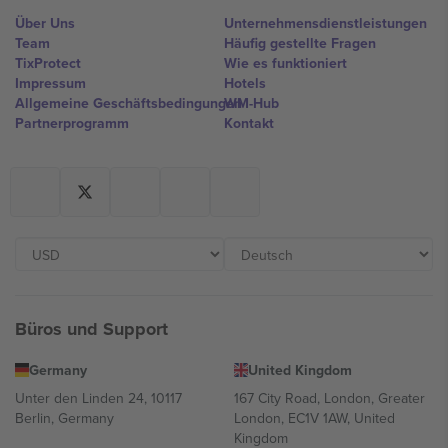
Über Uns
Unternehmensdienstleistungen
Team
Häufig gestellte Fragen
TixProtect
Wie es funktioniert
Impressum
Hotels
Allgemeine Geschäftsbedingungen
WM-Hub
Partnerprogramm
Kontakt
Büros und Support
Germany
United Kingdom
Unter den Linden 24, 10117
167 City Road, London, Greater
Berlin, Germany
London, EC1V 1AW, United
Kingdom