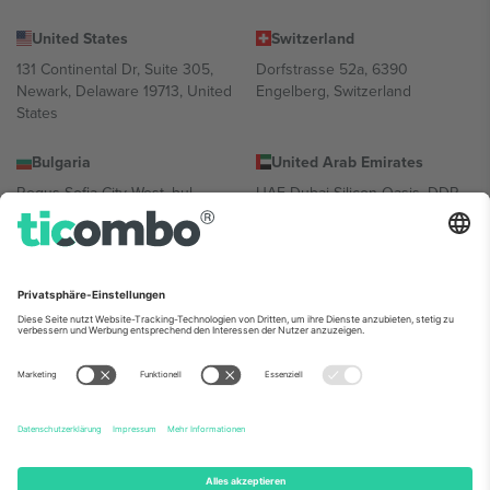
United States
Switzerland
131 Continental Dr, Suite 305,
Dorfstrasse 52a, 6390
Newark, Delaware 19713, United
Engelberg, Switzerland
States
Bulgaria
United Arab Emirates
Regus Sofia City West, bul
UAE Dubai Silicon Oasis, DDP
Totleben 53-55, 1606 Sofia,
Building A1, Office 302, Dubai,
Bulgaria
United Arab Emirates
Mexico
Av Chapultepec 360, Roma
Norte, Cuauhtémoc, 06700
Ciudad de México, CDMX,
Mexico
Die juristische Person des Plattformanbieters kann je nach
Standort, Veranstaltung und/oder Domäne variieren. Weitere
Informationen finden Sie auf der jeweiligen Veranstaltungsseite, im
Impressum und in den Allgemeinen Geschäftsbedingungen.,