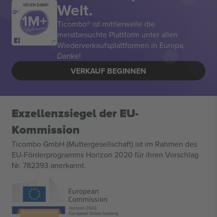
Welt.
VIELEN DANK!
Ticombo® ist mittlerweile die
meistbesuchte Plattform unter allen
Wiederverkaufsplattformen in Europa.
Danke!
VERKAUF BEGINNEN
Exzellenzsiegel der EU-
Kommission
Ticombo GmbH (Muttergesellschaft) ist im Rahmen des
EU-Förderprogramms Horizon 2020 für ihren Vorschlag
Nr. 782393 anerkannt.