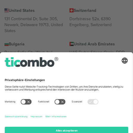
United States
Switzerland
131 Continental Dr, Suite 305,
Dorfstrasse 52a, 6390
Newark, Delaware 19713, United
Engelberg, Switzerland
States
Bulgaria
United Arab Emirates
Regus Sofia City West, bul
UAE Dubai Silicon Oasis, DDP
Totleben 53-55, 1606 Sofia,
Building A1, Office 302, Dubai,
Bulgaria
United Arab Emirates
Mexico
Av Chapultepec 360, Roma
Norte, Cuauhtémoc, 06700
Ciudad de México, CDMX,
Mexico
Die juristische Person des Plattformanbieters kann je nach
Standort, Veranstaltung und/oder Domäne variieren. Weitere
Informationen finden Sie auf der jeweiligen Veranstaltungsseite, im
Impressum und in den Allgemeinen Geschäftsbedingungen.,