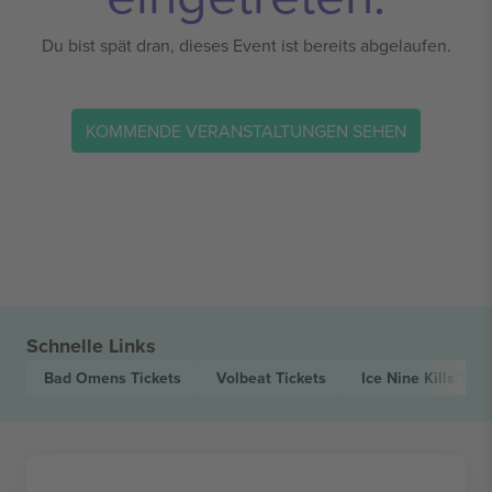
Du bist spät dran, dieses Event ist bereits abgelaufen.
KOMMENDE VERANSTALTUNGEN SEHEN
Schnelle Links
Bad Omens
Tickets
Volbeat
Tickets
Ice Nine Kills
Tick