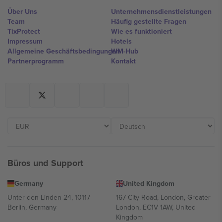
Über Uns
Unternehmensdienstleistungen
Team
Häufig gestellte Fragen
TixProtect
Wie es funktioniert
Impressum
Hotels
Allgemeine Geschäftsbedingungen
WM-Hub
Partnerprogramm
Kontakt
Büros und Support
Germany
United Kingdom
Unter den Linden 24, 10117
167 City Road, London, Greater
Berlin, Germany
London, EC1V 1AW, United
Kingdom