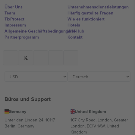
Über Uns
Unternehmensdienstleistungen
Team
Häufig gestellte Fragen
TixProtect
Wie es funktioniert
Impressum
Hotels
Allgemeine Geschäftsbedingungen
WM-Hub
Partnerprogramm
Kontakt
Büros und Support
Germany
United Kingdom
Unter den Linden 24, 10117
167 City Road, London, Greater
Berlin, Germany
London, EC1V 1AW, United
Kingdom