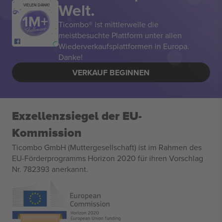
Welt.
VIELEN DANK!
Ticombo® ist mittlerweile die
meistbesuchte Plattform unter allen
Wiederverkaufsplattformen in Europa.
Danke!
VERKAUF BEGINNEN
Exzellenzsiegel der EU-
Kommission
Ticombo GmbH (Muttergesellschaft) ist im Rahmen des
EU-Förderprogramms Horizon 2020 für ihren Vorschlag
Nr. 782393 anerkannt.