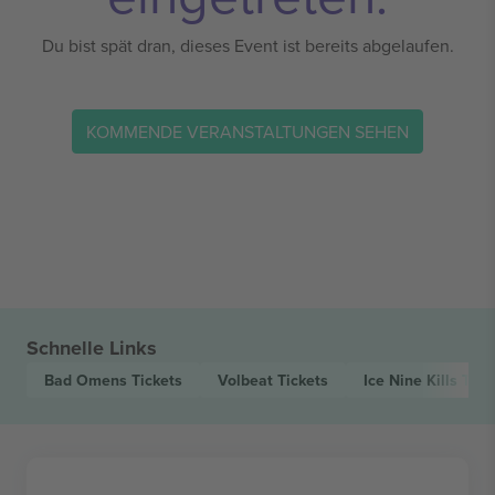
Du bist spät dran, dieses Event ist bereits abgelaufen.
KOMMENDE VERANSTALTUNGEN SEHEN
Schnelle Links
Bad Omens
Tickets
Volbeat
Tickets
Ice Nine Kills
Tick