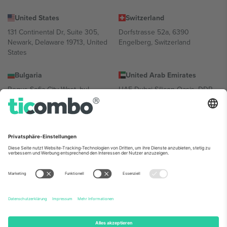
United States
Switzerland
131 Continental Dr, Suite 305,
Dorfstrasse 52a, 6390
Newark, Delaware 19713, United
Engelberg, Switzerland
States
Bulgaria
United Arab Emirates
Regus Sofia City West, bul
UAE Dubai Silicon Oasis, DDP
Totleben 53-55, 1606 Sofia,
Building A1, Office 302, Dubai,
Bulgaria
United Arab Emirates
Mexico
Av Chapultepec 360, Roma
Norte, Cuauhtémoc, 06700
Ciudad de México, CDMX,
Mexico
Die juristische Person des Plattformanbieters kann je nach
Standort, Veranstaltung und/oder Domäne variieren. Weitere
Informationen finden Sie auf der jeweiligen Veranstaltungsseite, im
Impressum und in den Allgemeinen Geschäftsbedingungen.,