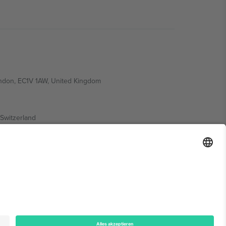
ondon, EC1V 1AW, United Kingdom
Switzerland
ding A1, Office 302, Dubai, United Arab Emirates
onen finden Sie auf der jeweiligen Veranstaltungsseite,
n.