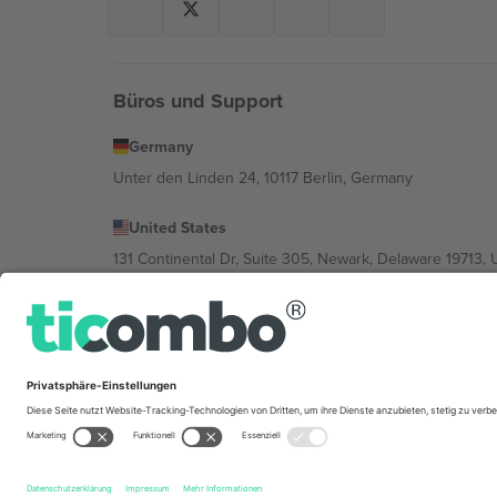
Büros und Support
Germany
Unter den Linden 24, 10117 Berlin, Germany
United States
131 Continental Dr, Suite 305, Newark, Delaware 19713, 
Bulgaria
Regus Sofia City West, bul Totleben 53-55, 1606 Sofia, B
Mexico
Av Chapultepec 360, Roma Norte, Cuauhtémoc, 06700
Die juristische Person des Plattformanbieters kann je n
im Impressum und in den Allgemeinen Geschäftsbedin