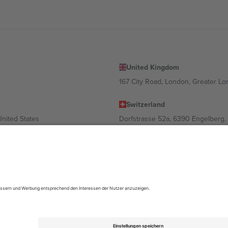
United Kingdom
167 City Road, London, Greater L
Switzerland
United States
Dorfstrasse 52a, 6390 Engelberg, 
United Arab Emirates
ulgaria
UAE Dubai Silicon Oasis, DDP Buil
 Ciudad de México, CDMX, Mexico
ach Standort, Veranstaltung und/oder Domäne variieren. Weitere Informati
gungen.,
Impressum
und
AGBs.
© 2026 Ticombo. Alle Rechte vorbehalte