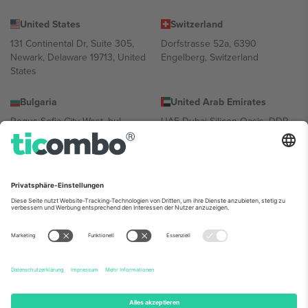
United States
Switzerland
131 Continental Dr, Suite 305,
Dorfstrasse 52a, 6390
Newark, Delaware 19713, United
Engelberg, Switzerland
States
Bulgaria
United Arab Emirates
Regus Sofia City West, bul
UAE Dubai Silicon Oasis, DDP
Totleben 53-55, 1606 Sofia,
Building A1, Office 302, Dubai,
Bulgaria
United Arab Emirates
Mexico
Av Chapultepec 360, Roma
Norte, Cuauhtémoc, 06700
Ciudad de México, CDMX,
Mexico
Die juristische Person des Plattformanbieters kann je nach
Standort, Veranstaltung und/oder Domäne variieren. Weitere
Informationen finden Sie auf der jeweiligen Veranstaltungsseite, im
Impressum und in den Allgemeinen Geschäftsbedingungen.,