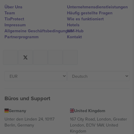
Über Uns
Unternehmensdienstleistungen
Team
Häufig gestellte Fragen
TixProtect
Wie es funktioniert
Impressum
Hotels
Allgemeine Geschäftsbedingungen
WM-Hub
Partnerprogramm
Kontakt
Büros und Support
Germany
United Kingdom
Unter den Linden 24, 10117
167 City Road, London, Greater
Berlin, Germany
London, EC1V 1AW, United
Kingdom