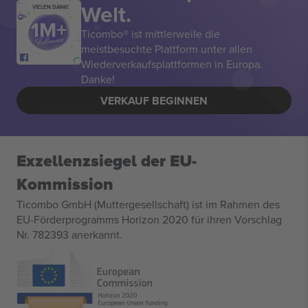
Welt.
VIELEN DANK!
Ticombo® ist mittlerweile die
meistbesuchte Plattform unter allen
Wiederverkaufsplattformen in Europa.
Danke!
VERKAUF BEGINNEN
Exzellenzsiegel der EU-
Kommission
Ticombo GmbH (Muttergesellschaft) ist im Rahmen des
EU-Förderprogramms Horizon 2020 für ihren Vorschlag
Nr. 782393 anerkannt.