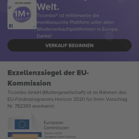
Welt.
VIELEN DANK!
Ticombo® ist mittlerweile die
meistbesuchte Plattform unter allen
Wiederverkaufsplattformen in Europa.
Danke!
VERKAUF BEGINNEN
Exzellenzsiegel der EU-
Kommission
Ticombo GmbH (Muttergesellschaft) ist im Rahmen des
EU-Förderprogramms Horizon 2020 für ihren Vorschlag
Nr. 782393 anerkannt.