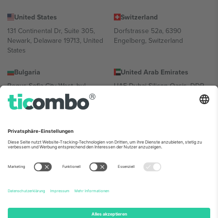
United States
Switzerland
131 Continental Dr, Suite 305,
Dorfstrasse 52a, 6390
Newark, Delaware 19713, United
Engelberg, Switzerland
States
Bulgaria
United Arab Emirates
Regus Sofia City West, bul
UAE Dubai Silicon Oasis, DDP
Totleben 53-55, 1606 Sofia,
Building A1, Office 302, Dubai,
Bulgaria
United Arab Emirates
Mexico
Av Chapultepec 360, Roma
Norte, Cuauhtémoc, 06700
Ciudad de México, CDMX,
Mexico
Die juristische Person des Plattformanbieters kann je nach
Standort, Veranstaltung und/oder Domäne variieren. Weitere
Informationen finden Sie auf der jeweiligen Veranstaltungsseite, im
Impressum und in den Allgemeinen Geschäftsbedingungen.,