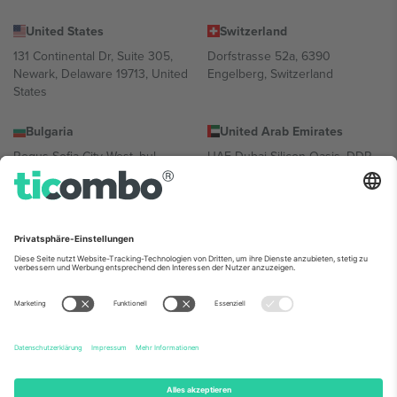
United States
Switzerland
131 Continental Dr, Suite 305,
Dorfstrasse 52a, 6390
Newark, Delaware 19713, United
Engelberg, Switzerland
States
Bulgaria
United Arab Emirates
Regus Sofia City West, bul
UAE Dubai Silicon Oasis, DDP
Totleben 53-55, 1606 Sofia,
Building A1, Office 302, Dubai,
Bulgaria
United Arab Emirates
Mexico
Av Chapultepec 360, Roma
Norte, Cuauhtémoc, 06700
Ciudad de México, CDMX,
Mexico
Die juristische Person des Plattformanbieters kann je nach
Standort, Veranstaltung und/oder Domäne variieren. Weitere
Informationen finden Sie auf der jeweiligen Veranstaltungsseite, im
Impressum und in den Allgemeinen Geschäftsbedingungen.,