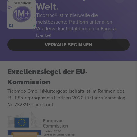
Welt.
VIELEN DANK!
Ticombo® ist mittlerweile die
meistbesuchte Plattform unter allen
Wiederverkaufsplattformen in Europa.
Danke!
VERKAUF BEGINNEN
Exzellenzsiegel der EU-
Kommission
Ticombo GmbH (Muttergesellschaft) ist im Rahmen des
EU-Förderprogramms Horizon 2020 für ihren Vorschlag
Nr. 782393 anerkannt.