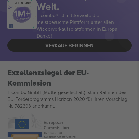
Welt.
VIELEN DANK!
Ticombo® ist mittlerweile die
meistbesuchte Plattform unter allen
Wiederverkaufsplattformen in Europa.
Danke!
VERKAUF BEGINNEN
Exzellenzsiegel der EU-
Kommission
Ticombo GmbH (Muttergesellschaft) ist im Rahmen des
EU-Förderprogramms Horizon 2020 für ihren Vorschlag
Nr. 782393 anerkannt.