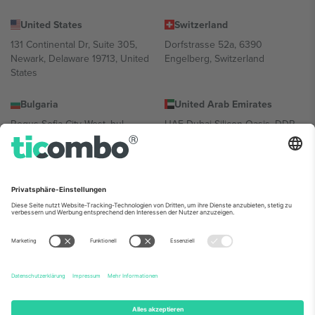
United States
Switzerland
131 Continental Dr, Suite 305,
Dorfstrasse 52a, 6390
Newark, Delaware 19713, United
Engelberg, Switzerland
States
Bulgaria
United Arab Emirates
Regus Sofia City West, bul
UAE Dubai Silicon Oasis, DDP
Totleben 53-55, 1606 Sofia,
Building A1, Office 302, Dubai,
Bulgaria
United Arab Emirates
Mexico
Av Chapultepec 360, Roma
Norte, Cuauhtémoc, 06700
Ciudad de México, CDMX,
Mexico
Die juristische Person des Plattformanbieters kann je nach
Standort, Veranstaltung und/oder Domäne variieren. Weitere
Informationen finden Sie auf der jeweiligen Veranstaltungsseite, im
Impressum und in den Allgemeinen Geschäftsbedingungen.,