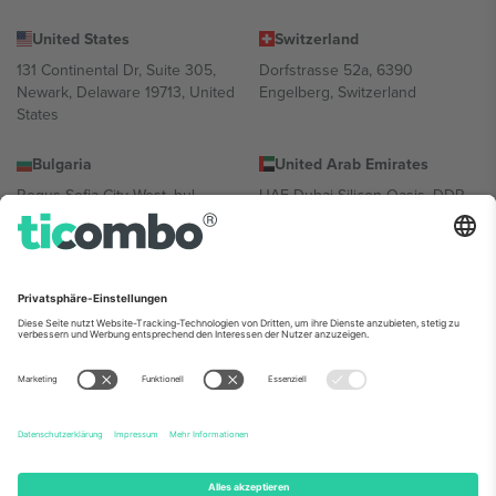
United States
Switzerland
131 Continental Dr, Suite 305,
Dorfstrasse 52a, 6390
Newark, Delaware 19713, United
Engelberg, Switzerland
States
Bulgaria
United Arab Emirates
Regus Sofia City West, bul
UAE Dubai Silicon Oasis, DDP
Totleben 53-55, 1606 Sofia,
Building A1, Office 302, Dubai,
Bulgaria
United Arab Emirates
Mexico
Av Chapultepec 360, Roma
Norte, Cuauhtémoc, 06700
Ciudad de México, CDMX,
Mexico
Die juristische Person des Plattformanbieters kann je nach
Standort, Veranstaltung und/oder Domäne variieren. Weitere
Informationen finden Sie auf der jeweiligen Veranstaltungsseite, im
Impressum und in den Allgemeinen Geschäftsbedingungen.,