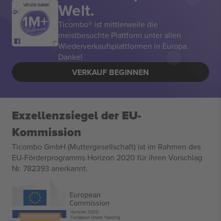
Welt.
VIELEN DANK!
Ticombo® ist mittlerweile die
meistbesuchte Plattform unter allen
Wiederverkaufsplattformen in Europa.
Danke!
VERKAUF BEGINNEN
Exzellenzsiegel der EU-
Kommission
Ticombo GmbH (Muttergesellschaft) ist im Rahmen des
EU-Förderprogramms Horizon 2020 für ihren Vorschlag
Nr. 782393 anerkannt.