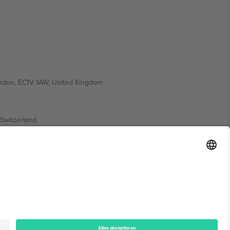
ondon, EC1V 1AW, United Kingdom
Switzerland
ding A1, Office 302, Dubai, United Arab Emirates
onen finden Sie auf der jeweiligen Veranstaltungsseite,
n.