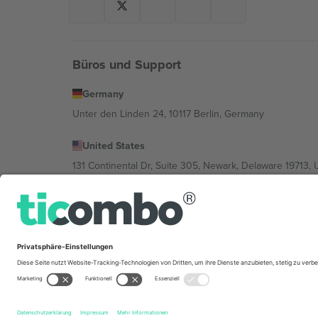
Büros und Support
Germany
Unter den Linden 24, 10117 Berlin, Germany
United States
131 Continental Dr, Suite 305, Newark, Delaware 19713, 
Bulgaria
Regus Sofia City West, bul Totleben 53-55, 1606 Sofia, B
Mexico
Av Chapultepec 360, Roma Norte, Cuauhtémoc, 06700
Die juristische Person des Plattformanbieters kann je n
im Impressum und in den Allgemeinen Geschäftsbedin