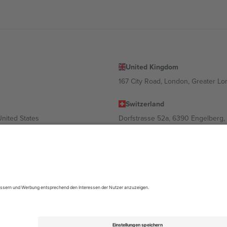
United Kingdom
167 City Road, London, Greater L
Switzerland
United States
Dorfstrasse 52a, 6390 Engelberg, 
United Arab Emirates
ulgaria
UAE Dubai Silicon Oasis, DDP Buil
 Ciudad de México, CDMX, Mexico
ach Standort, Veranstaltung und/oder Domäne variieren. Weitere Informati
gungen.,
Impressum
und
AGBs.
© 2026 Ticombo. Alle Rechte vorbehalte