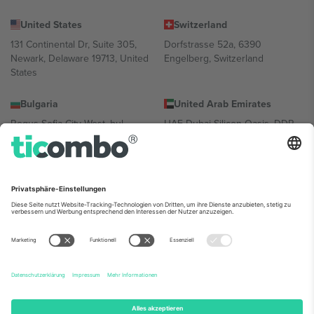
United States
Switzerland
131 Continental Dr, Suite 305,
Dorfstrasse 52a, 6390
Newark, Delaware 19713, United
Engelberg, Switzerland
States
Bulgaria
United Arab Emirates
Regus Sofia City West, bul
UAE Dubai Silicon Oasis, DDP
Totleben 53-55, 1606 Sofia,
Building A1, Office 302, Dubai,
Bulgaria
United Arab Emirates
Mexico
Av Chapultepec 360, Roma
Norte, Cuauhtémoc, 06700
Ciudad de México, CDMX,
Mexico
Die juristische Person des Plattformanbieters kann je nach
Standort, Veranstaltung und/oder Domäne variieren. Weitere
Informationen finden Sie auf der jeweiligen Veranstaltungsseite, im
Impressum und in den Allgemeinen Geschäftsbedingungen.,