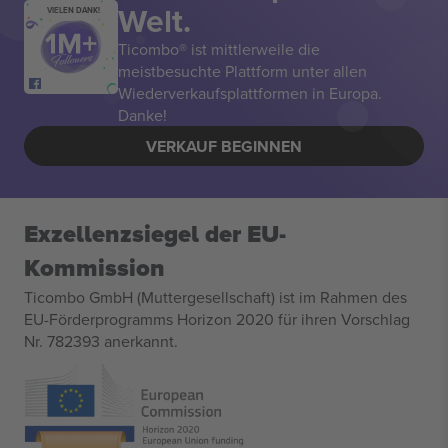
Welt.
VIELEN DANK!
Ticombo® ist mittlerweile die
meistbesuchte Plattform unter allen
Wiederverkaufsplattformen in Europa.
Danke!
VERKAUF BEGINNEN
Exzellenzsiegel der EU-
Kommission
Ticombo GmbH (Muttergesellschaft) ist im Rahmen des
EU-Förderprogramms Horizon 2020 für ihren Vorschlag
Nr. 782393 anerkannt.