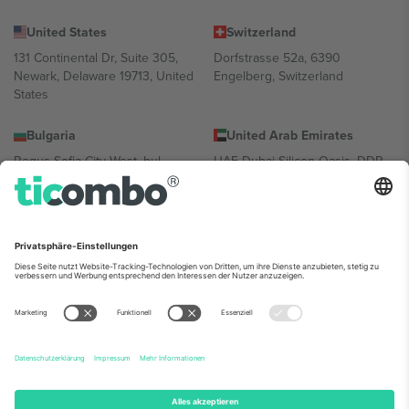
United States
Switzerland
131 Continental Dr, Suite 305,
Dorfstrasse 52a, 6390
Newark, Delaware 19713, United
Engelberg, Switzerland
States
Bulgaria
United Arab Emirates
Regus Sofia City West, bul
UAE Dubai Silicon Oasis, DDP
Totleben 53-55, 1606 Sofia,
Building A1, Office 302, Dubai,
Bulgaria
United Arab Emirates
Mexico
Av Chapultepec 360, Roma
Norte, Cuauhtémoc, 06700
Ciudad de México, CDMX,
Mexico
Die juristische Person des Plattformanbieters kann je nach
Standort, Veranstaltung und/oder Domäne variieren. Weitere
Informationen finden Sie auf der jeweiligen Veranstaltungsseite, im
Impressum und in den Allgemeinen Geschäftsbedingungen.,