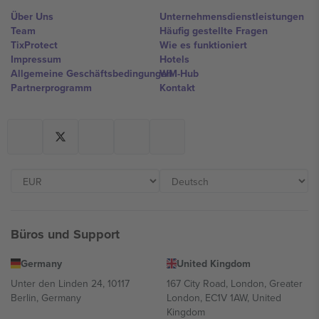
Über Uns
Unternehmensdienstleistungen
Team
Häufig gestellte Fragen
TixProtect
Wie es funktioniert
Impressum
Hotels
Allgemeine Geschäftsbedingungen
WM-Hub
Partnerprogramm
Kontakt
Büros und Support
Germany
United Kingdom
Unter den Linden 24, 10117
167 City Road, London, Greater
Berlin, Germany
London, EC1V 1AW, United
Kingdom