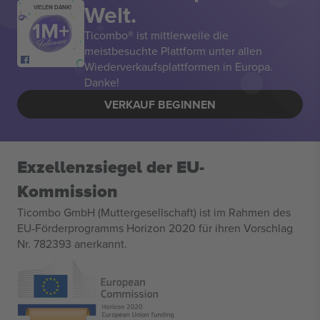
Welt.
VIELEN DANK!
Ticombo® ist mittlerweile die
meistbesuchte Plattform unter allen
Wiederverkaufsplattformen in Europa.
Danke!
VERKAUF BEGINNEN
Exzellenzsiegel der EU-
Kommission
Ticombo GmbH (Muttergesellschaft) ist im Rahmen des
EU-Förderprogramms Horizon 2020 für ihren Vorschlag
Nr. 782393 anerkannt.