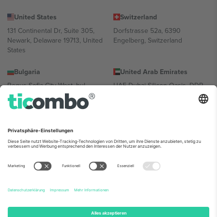
United States
Switzerland
131 Continental Dr, Suite 305,
Dorfstrasse 52a, 6390
Newark, Delaware 19713, United
Engelberg, Switzerland
States
Bulgaria
United Arab Emirates
Regus Sofia City West, bul
UAE Dubai Silicon Oasis, DDP
Totleben 53-55, 1606 Sofia,
Building A1, Office 302, Dubai,
Bulgaria
United Arab Emirates
Mexico
Av Chapultepec 360, Roma
Norte, Cuauhtémoc, 06700
Ciudad de México, CDMX,
Mexico
Die juristische Person des Plattformanbieters kann je nach
Standort, Veranstaltung und/oder Domäne variieren. Weitere
Informationen finden Sie auf der jeweiligen Veranstaltungsseite, im
Impressum und in den Allgemeinen Geschäftsbedingungen.,