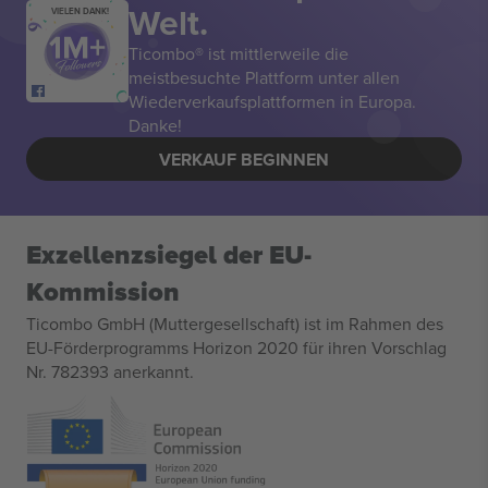
Welt.
VIELEN DANK!
Ticombo® ist mittlerweile die
meistbesuchte Plattform unter allen
Wiederverkaufsplattformen in Europa.
Danke!
VERKAUF BEGINNEN
Exzellenzsiegel der EU-
Kommission
Ticombo GmbH (Muttergesellschaft) ist im Rahmen des
EU-Förderprogramms Horizon 2020 für ihren Vorschlag
Nr. 782393 anerkannt.