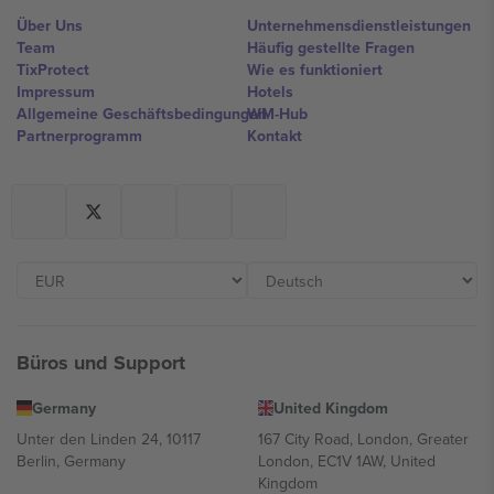
Über Uns
Unternehmensdienstleistungen
Team
Häufig gestellte Fragen
TixProtect
Wie es funktioniert
Impressum
Hotels
Allgemeine Geschäftsbedingungen
WM-Hub
Partnerprogramm
Kontakt
Büros und Support
Germany
United Kingdom
Unter den Linden 24, 10117
167 City Road, London, Greater
Berlin, Germany
London, EC1V 1AW, United
Kingdom