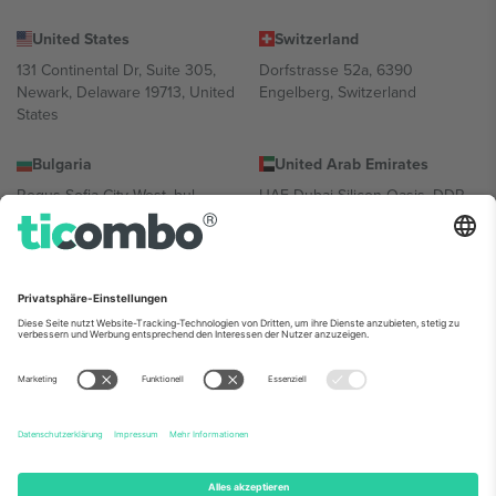
United States
Switzerland
131 Continental Dr, Suite 305,
Dorfstrasse 52a, 6390
Newark, Delaware 19713, United
Engelberg, Switzerland
States
Bulgaria
United Arab Emirates
Regus Sofia City West, bul
UAE Dubai Silicon Oasis, DDP
Totleben 53-55, 1606 Sofia,
Building A1, Office 302, Dubai,
Bulgaria
United Arab Emirates
Mexico
Av Chapultepec 360, Roma
Norte, Cuauhtémoc, 06700
Ciudad de México, CDMX,
Mexico
Die juristische Person des Plattformanbieters kann je nach
Standort, Veranstaltung und/oder Domäne variieren. Weitere
Informationen finden Sie auf der jeweiligen Veranstaltungsseite, im
Impressum und in den Allgemeinen Geschäftsbedingungen.,