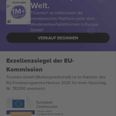
Welt.
VIELEN DANK!
Ticombo® ist mittlerweile die
meistbesuchte Plattform unter allen
Wiederverkaufsplattformen in Europa.
Danke!
VERKAUF BEGINNEN
Exzellenzsiegel der EU-
Kommission
Ticombo GmbH (Muttergesellschaft) ist im Rahmen des
EU-Förderprogramms Horizon 2020 für ihren Vorschlag
Nr. 782393 anerkannt.