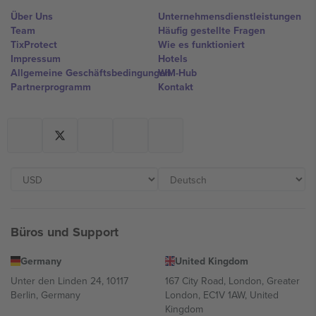
Über Uns
Unternehmensdienstleistungen
Team
Häufig gestellte Fragen
TixProtect
Wie es funktioniert
Impressum
Hotels
Allgemeine Geschäftsbedingungen
WM-Hub
Partnerprogramm
Kontakt
Büros und Support
Germany
United Kingdom
Unter den Linden 24, 10117
167 City Road, London, Greater
Berlin, Germany
London, EC1V 1AW, United
Kingdom