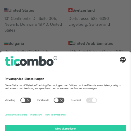
United States
Switzerland
131 Continental Dr, Suite 305,
Dorfstrasse 52a, 6390
Newark, Delaware 19713, United
Engelberg, Switzerland
States
Bulgaria
United Arab Emirates
Regus Sofia City West, bul
UAE Dubai Silicon Oasis, DDP
Totleben 53-55, 1606 Sofia,
Building A1, Office 302, Dubai,
Bulgaria
United Arab Emirates
Mexico
Av Chapultepec 360, Roma
Norte, Cuauhtémoc, 06700
Ciudad de México, CDMX,
Mexico
Die juristische Person des Plattformanbieters kann je nach
Standort, Veranstaltung und/oder Domäne variieren. Weitere
Informationen finden Sie auf der jeweiligen Veranstaltungsseite, im
Impressum und in den Allgemeinen Geschäftsbedingungen.,