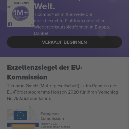
Welt.
VIELEN DANK!
Ticombo® ist mittlerweile die
meistbesuchte Plattform unter allen
Wiederverkaufsplattformen in Europa.
Danke!
VERKAUF BEGINNEN
Exzellenzsiegel der EU-
Kommission
Ticombo GmbH (Muttergesellschaft) ist im Rahmen des
EU-Förderprogramms Horizon 2020 für ihren Vorschlag
Nr. 782393 anerkannt.