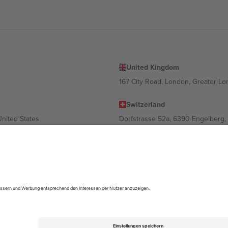
United Kingdom
167 City Road, London, Greater L
Switzerland
United States
Dorfstrasse 52a, 6390 Engelberg, 
United Arab Emirates
ulgaria
UAE Dubai Silicon Oasis, DDP Buil
 Ciudad de México, CDMX, Mexico
ach Standort, Veranstaltung und/oder Domäne variieren. Weitere Informati
gungen.,
Impressum
und
AGBs.
© 2026 Ticombo. Alle Rechte vorbehalte