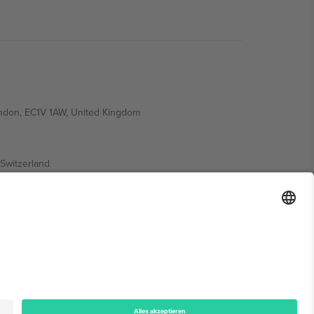
ondon, EC1V 1AW, United Kingdom
Switzerland
ding A1, Office 302, Dubai, United Arab Emirates
onen finden Sie auf der jeweiligen Veranstaltungsseite,
n.