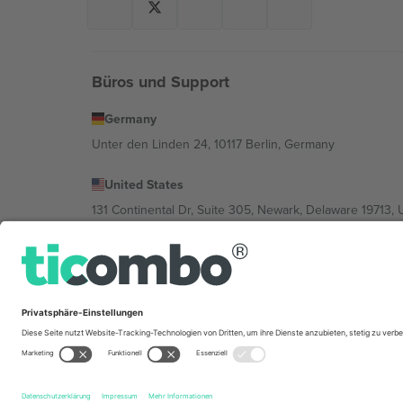
Büros und Support
Germany
Unter den Linden 24, 10117 Berlin, Germany
United States
131 Continental Dr, Suite 305, Newark, Delaware 19713, 
Bulgaria
Regus Sofia City West, bul Totleben 53-55, 1606 Sofia, B
Mexico
Av Chapultepec 360, Roma Norte, Cuauhtémoc, 06700
Die juristische Person des Plattformanbieters kann je n
im Impressum und in den Allgemeinen Geschäftsbedin