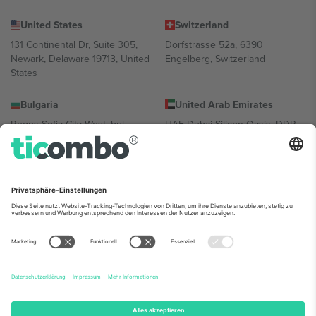
United States
Switzerland
131 Continental Dr, Suite 305,
Dorfstrasse 52a, 6390
Newark, Delaware 19713, United
Engelberg, Switzerland
States
Bulgaria
United Arab Emirates
Regus Sofia City West, bul
UAE Dubai Silicon Oasis, DDP
Totleben 53-55, 1606 Sofia,
Building A1, Office 302, Dubai,
Bulgaria
United Arab Emirates
Mexico
Av Chapultepec 360, Roma
Norte, Cuauhtémoc, 06700
Ciudad de México, CDMX,
Mexico
Die juristische Person des Plattformanbieters kann je nach
Standort, Veranstaltung und/oder Domäne variieren. Weitere
Informationen finden Sie auf der jeweiligen Veranstaltungsseite, im
Impressum und in den Allgemeinen Geschäftsbedingungen.,