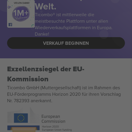
Welt.
VIELEN DANK!
Ticombo® ist mittlerweile die
meistbesuchte Plattform unter allen
Wiederverkaufsplattformen in Europa.
Danke!
VERKAUF BEGINNEN
Exzellenzsiegel der EU-
Kommission
Ticombo GmbH (Muttergesellschaft) ist im Rahmen des
EU-Förderprogramms Horizon 2020 für ihren Vorschlag
Nr. 782393 anerkannt.