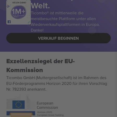
Welt.
VIELEN DANK!
Ticombo® ist mittlerweile die
meistbesuchte Plattform unter allen
Wiederverkaufsplattformen in Europa.
Danke!
VERKAUF BEGINNEN
Exzellenzsiegel der EU-
Kommission
Ticombo GmbH (Muttergesellschaft) ist im Rahmen des
EU-Förderprogramms Horizon 2020 für ihren Vorschlag
Nr. 782393 anerkannt.