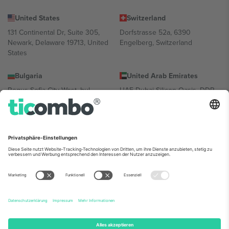
United States
Switzerland
131 Continental Dr, Suite 305,
Dorfstrasse 52a, 6390
Newark, Delaware 19713, United
Engelberg, Switzerland
States
Bulgaria
United Arab Emirates
Regus Sofia City West, bul
UAE Dubai Silicon Oasis, DDP
Totleben 53-55, 1606 Sofia,
Building A1, Office 302, Dubai,
Bulgaria
United Arab Emirates
Mexico
Av Chapultepec 360, Roma
Norte, Cuauhtémoc, 06700
Ciudad de México, CDMX,
Mexico
Die juristische Person des Plattformanbieters kann je nach
Standort, Veranstaltung und/oder Domäne variieren. Weitere
Informationen finden Sie auf der jeweiligen Veranstaltungsseite, im
Impressum und in den Allgemeinen Geschäftsbedingungen.,