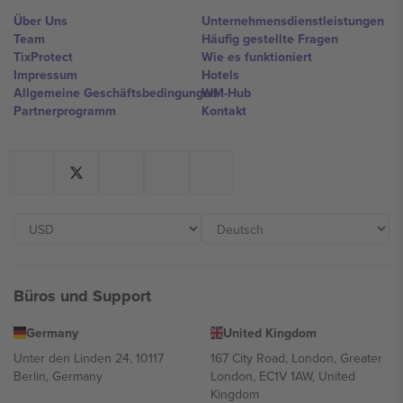
Über Uns
Unternehmensdienstleistungen
Team
Häufig gestellte Fragen
TixProtect
Wie es funktioniert
Impressum
Hotels
Allgemeine Geschäftsbedingungen
WM-Hub
Partnerprogramm
Kontakt
Büros und Support
Germany
United Kingdom
Unter den Linden 24, 10117
167 City Road, London, Greater
Berlin, Germany
London, EC1V 1AW, United
Kingdom