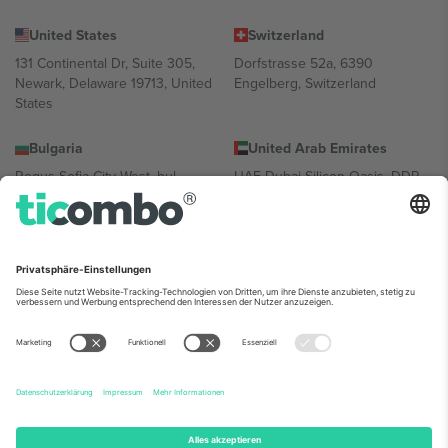
United States
Switzerland
131 Continental Dr, Suite 305,
Dorfstrasse 52a, 6390
Newark, Delaware 19713, United
Engelberg, Switzerland
States
Bulgaria
United Arab Emirates
Regus Sofia City West, bul
UAE Dubai Silicon Oasis, DDP
Totleben 53-55, 1606 Sofia,
Building A1, Office 302, Dubai,
Bulgaria
United Arab Emirates
Mexico
Av Chapultepec 360, Roma
Norte, Cuauhtémoc, 06700
Ciudad de México, CDMX,
Mexico
Die juristische Person des Plattformanbieters kann je nach
Standort, Veranstaltung und/oder Domäne variieren. Weitere
Informationen finden Sie auf der jeweiligen Veranstaltungsseite, im
Impressum und in den Allgemeinen Geschäftsbedingungen.,