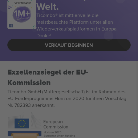
Welt.
VIELEN DANK!
Ticombo® ist mittlerweile die
meistbesuchte Plattform unter allen
Wiederverkaufsplattformen in Europa.
Danke!
VERKAUF BEGINNEN
Exzellenzsiegel der EU-
Kommission
Ticombo GmbH (Muttergesellschaft) ist im Rahmen des
EU-Förderprogramms Horizon 2020 für ihren Vorschlag
Nr. 782393 anerkannt.