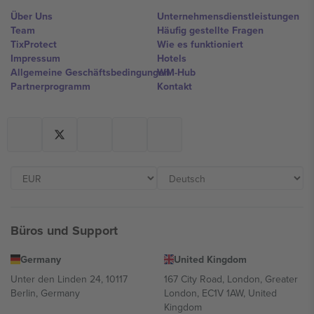
Über Uns
Unternehmensdienstleistungen
Team
Häufig gestellte Fragen
TixProtect
Wie es funktioniert
Impressum
Hotels
Allgemeine Geschäftsbedingungen
WM-Hub
Partnerprogramm
Kontakt
Büros und Support
Germany
United Kingdom
Unter den Linden 24, 10117
167 City Road, London, Greater
Berlin, Germany
London, EC1V 1AW, United
Kingdom