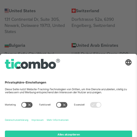
United States
Switzerland
131 Continental Dr, Suite 305,
Dorfstrasse 52a, 6390
Newark, Delaware 19713, United
Engelberg, Switzerland
States
Bulgaria
United Arab Emirates
Regus Sofia City West, bul
UAE Dubai Silicon Oasis, DDP
Totleben 53-55, 1606 Sofia,
Building A1, Office 302, Dubai,
Bulgaria
United Arab Emirates
Mexico
Av Chapultepec 360, Roma
Norte, Cuauhtémoc, 06700
Ciudad de México, CDMX,
Mexico
Die juristische Person des Plattformanbieters kann je nach
Standort, Veranstaltung und/oder Domäne variieren. Weitere
Informationen finden Sie auf der jeweiligen Veranstaltungsseite, im
Impressum und in den Allgemeinen Geschäftsbedingungen.,