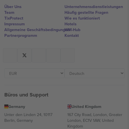
Über Uns
Unternehmensdienstleistungen
Team
Häufig gestellte Fragen
TixProtect
Wie es funktioniert
Impressum
Hotels
Allgemeine Geschäftsbedingungen
WM-Hub
Partnerprogramm
Kontakt
Büros und Support
Germany
United Kingdom
Unter den Linden 24, 10117
167 City Road, London, Greater
Berlin, Germany
London, EC1V 1AW, United
Kingdom