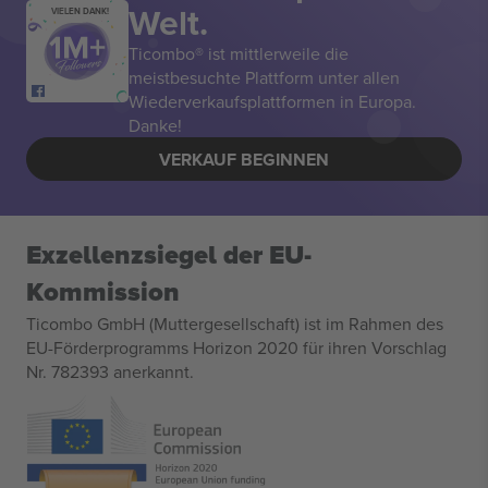
Welt.
VIELEN DANK!
Ticombo® ist mittlerweile die
meistbesuchte Plattform unter allen
Wiederverkaufsplattformen in Europa.
Danke!
VERKAUF BEGINNEN
Exzellenzsiegel der EU-
Kommission
Ticombo GmbH (Muttergesellschaft) ist im Rahmen des
EU-Förderprogramms Horizon 2020 für ihren Vorschlag
Nr. 782393 anerkannt.