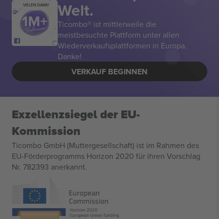
Welt.
VIELEN DANK!
Ticombo® ist mittlerweile die
meistbesuchte Plattform unter allen
Wiederverkaufsplattformen in Europa.
Danke!
VERKAUF BEGINNEN
Exzellenzsiegel der EU-
Kommission
Ticombo GmbH (Muttergesellschaft) ist im Rahmen des
EU-Förderprogramms Horizon 2020 für ihren Vorschlag
Nr. 782393 anerkannt.