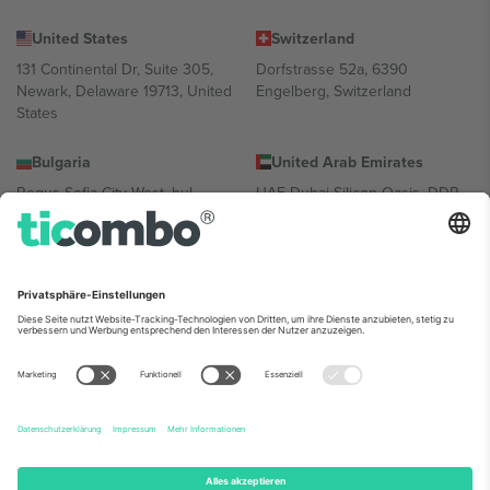
United States
Switzerland
131 Continental Dr, Suite 305,
Dorfstrasse 52a, 6390
Newark, Delaware 19713, United
Engelberg, Switzerland
States
Bulgaria
United Arab Emirates
Regus Sofia City West, bul
UAE Dubai Silicon Oasis, DDP
Totleben 53-55, 1606 Sofia,
Building A1, Office 302, Dubai,
Bulgaria
United Arab Emirates
Mexico
Av Chapultepec 360, Roma
Norte, Cuauhtémoc, 06700
Ciudad de México, CDMX,
Mexico
Die juristische Person des Plattformanbieters kann je nach
Standort, Veranstaltung und/oder Domäne variieren. Weitere
Informationen finden Sie auf der jeweiligen Veranstaltungsseite, im
Impressum und in den Allgemeinen Geschäftsbedingungen.,