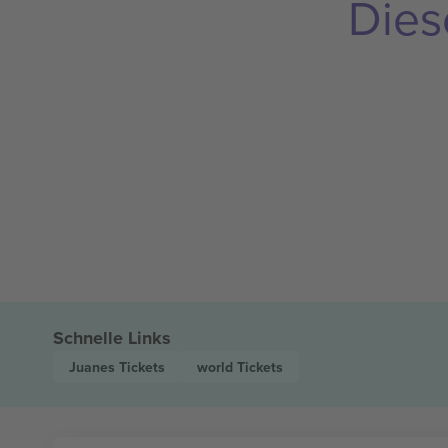
Dies
Schnelle Links
Juanes
Tickets
world
Tickets