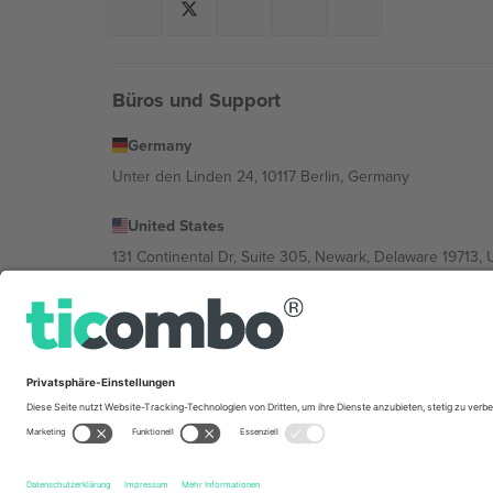
Büros und Support
Germany
Unter den Linden 24, 10117 Berlin, Germany
United States
131 Continental Dr, Suite 305, Newark, Delaware 19713, 
Bulgaria
Regus Sofia City West, bul Totleben 53-55, 1606 Sofia, B
Mexico
Av Chapultepec 360, Roma Norte, Cuauhtémoc, 06700
Die juristische Person des Plattformanbieters kann je n
im Impressum und in den Allgemeinen Geschäftsbedin