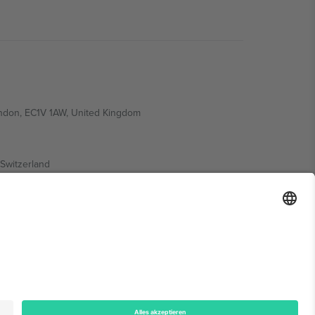
ondon, EC1V 1AW, United Kingdom
Switzerland
ding A1, Office 302, Dubai, United Arab Emirates
onen finden Sie auf der jeweiligen Veranstaltungsseite,
n.