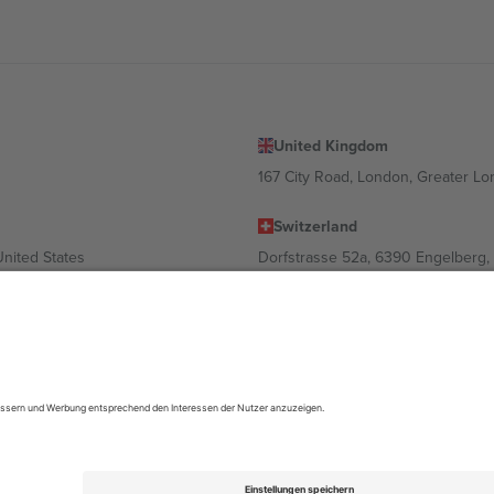
United Kingdom
167 City Road, London, Greater L
Switzerland
United States
Dorfstrasse 52a, 6390 Engelberg, 
United Arab Emirates
ulgaria
UAE Dubai Silicon Oasis, DDP Buil
 Ciudad de México, CDMX, Mexico
ach Standort, Veranstaltung und/oder Domäne variieren. Weitere Informati
gungen.,
Impressum
und
AGBs.
© 2026 Ticombo. Alle Rechte vorbehalte