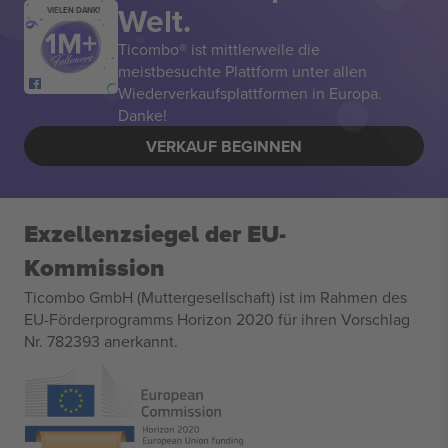
Welt.
VIELEN DANK!
Ticombo® ist mittlerweile die
meistbesuchte Plattform unter allen
Wiederverkaufsplattformen in Europa.
Danke!
VERKAUF BEGINNEN
Exzellenzsiegel der EU-
Kommission
Ticombo GmbH (Muttergesellschaft) ist im Rahmen des
EU-Förderprogramms Horizon 2020 für ihren Vorschlag
Nr. 782393 anerkannt.