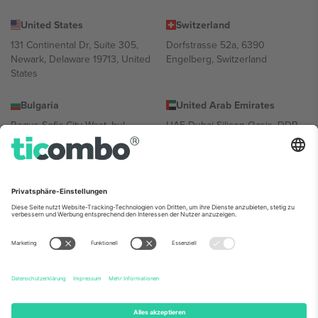
United States
Switzerland
131 Continental Dr, Suite 305,
Dorfstrasse 52a, 6390
Newark, Delaware 19713, United
Engelberg, Switzerland
States
Bulgaria
United Arab Emirates
Regus Sofia City West, bul
UAE Dubai Silicon Oasis, DDP
Totleben 53-55, 1606 Sofia,
Building A1, Office 302, Dubai,
Bulgaria
United Arab Emirates
Mexico
Av Chapultepec 360, Roma
Norte, Cuauhtémoc, 06700
Ciudad de México, CDMX,
Mexico
Die juristische Person des Plattformanbieters kann je nach
Standort, Veranstaltung und/oder Domäne variieren. Weitere
Informationen finden Sie auf der jeweiligen Veranstaltungsseite, im
Impressum und in den Allgemeinen Geschäftsbedingungen.,