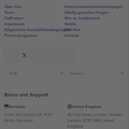
Über Uns
Unternehmensdienstleistungen
Team
Häufig gestellte Fragen
TixProtect
Wie es funktioniert
Impressum
Hotels
Allgemeine Geschäftsbedingungen
WM-Hub
Partnerprogramm
Kontakt
Büros und Support
Germany
United Kingdom
Unter den Linden 24, 10117
167 City Road, London, Greater
Berlin, Germany
London, EC1V 1AW, United
Kingdom