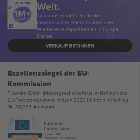
Welt.
VIELEN DANK!
Ticombo® ist mittlerweile die
meistbesuchte Plattform unter allen
Wiederverkaufsplattformen in Europa.
Danke!
VERKAUF BEGINNEN
Exzellenzsiegel der EU-
Kommission
Ticombo GmbH (Muttergesellschaft) ist im Rahmen des
EU-Förderprogramms Horizon 2020 für ihren Vorschlag
Nr. 782393 anerkannt.