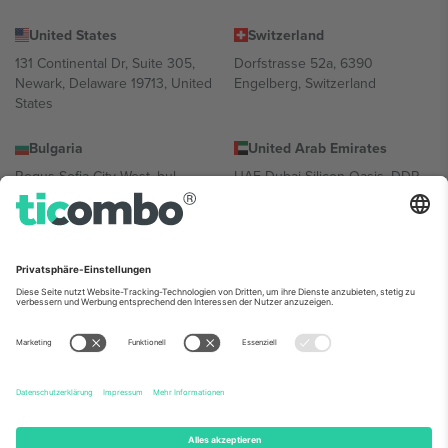
United States
Switzerland
131 Continental Dr, Suite 305,
Dorfstrasse 52a, 6390
Newark, Delaware 19713, United
Engelberg, Switzerland
States
Bulgaria
United Arab Emirates
Regus Sofia City West, bul
UAE Dubai Silicon Oasis, DDP
Totleben 53-55, 1606 Sofia,
Building A1, Office 302, Dubai,
Bulgaria
United Arab Emirates
Mexico
Av Chapultepec 360, Roma
Norte, Cuauhtémoc, 06700
Ciudad de México, CDMX,
Mexico
Die juristische Person des Plattformanbieters kann je nach
Standort, Veranstaltung und/oder Domäne variieren. Weitere
Informationen finden Sie auf der jeweiligen Veranstaltungsseite, im
Impressum und in den Allgemeinen Geschäftsbedingungen.,