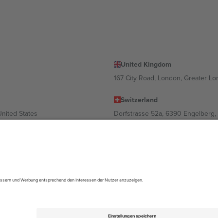
United Kingdom
167 City Road, London, Greater L
Switzerland
United States
Dorfstrasse 52a, 6390 Engelberg, 
United Arab Emirates
ulgaria
UAE Dubai Silicon Oasis, DDP Buil
 Ciudad de México, CDMX, Mexico
ach Standort, Veranstaltung und/oder Domäne variieren. Weitere Informati
gungen.,
Impressum
und
AGBs.
© 2026 Ticombo. Alle Rechte vorbehalte