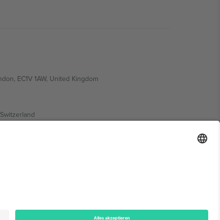
ondon, EC1V 1AW, United Kingdom
Switzerland
ding A1, Office 302, Dubai, United Arab Emirates
onen finden Sie auf der jeweiligen Veranstaltungsseite,
n.