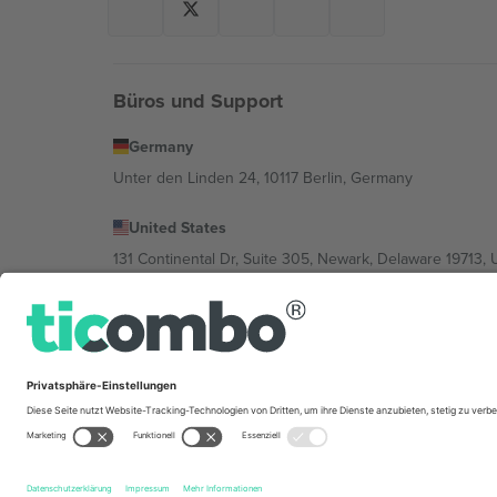
Büros und Support
Germany
Unter den Linden 24, 10117 Berlin, Germany
United States
131 Continental Dr, Suite 305, Newark, Delaware 19713, 
Bulgaria
Regus Sofia City West, bul Totleben 53-55, 1606 Sofia, B
Mexico
Av Chapultepec 360, Roma Norte, Cuauhtémoc, 06700
Die juristische Person des Plattformanbieters kann je n
im Impressum und in den Allgemeinen Geschäftsbedin