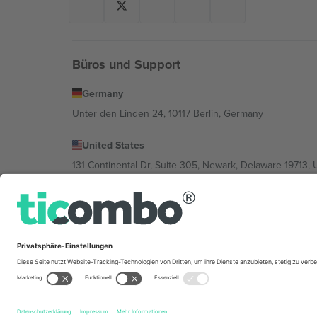
Büros und Support
Germany
Unter den Linden 24, 10117 Berlin, Germany
United States
131 Continental Dr, Suite 305, Newark, Delaware 19713, 
Bulgaria
Regus Sofia City West, bul Totleben 53-55, 1606 Sofia, B
Mexico
Av Chapultepec 360, Roma Norte, Cuauhtémoc, 06700
Die juristische Person des Plattformanbieters kann je n
im Impressum und in den Allgemeinen Geschäftsbedin