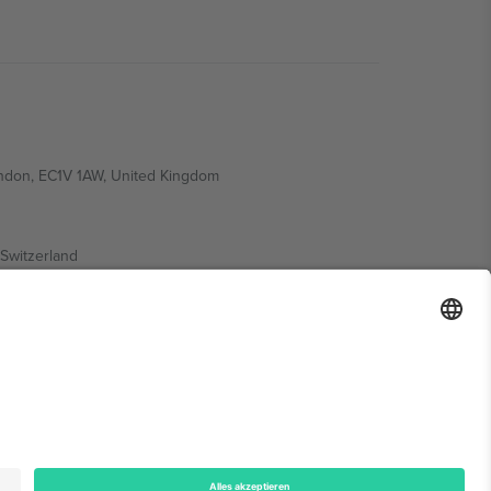
ondon, EC1V 1AW, United Kingdom
Switzerland
ding A1, Office 302, Dubai, United Arab Emirates
onen finden Sie auf der jeweiligen Veranstaltungsseite,
n.