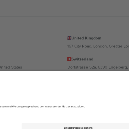
United Kingdom
167 City Road, London, Greater L
Switzerland
United States
Dorfstrasse 52a, 6390 Engelberg, 
United Arab Emirates
ulgaria
UAE Dubai Silicon Oasis, DDP Buil
 Ciudad de México, CDMX, Mexico
ach Standort, Veranstaltung und/oder Domäne variieren. Weitere Informati
gungen.,
Impressum
und
AGBs.
© 2026 Ticombo. Alle Rechte vorbehalte