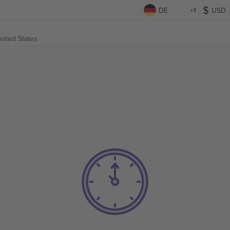
DE
+1
USD
United States