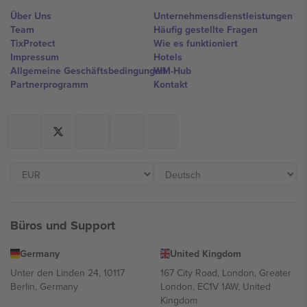
Über Uns
Unternehmensdienstleistungen
Team
Häufig gestellte Fragen
TixProtect
Wie es funktioniert
Impressum
Hotels
Allgemeine Geschäftsbedingungen
WM-Hub
Partnerprogramm
Kontakt
Büros und Support
Germany
United Kingdom
Unter den Linden 24, 10117
167 City Road, London, Greater
Berlin, Germany
London, EC1V 1AW, United
Kingdom