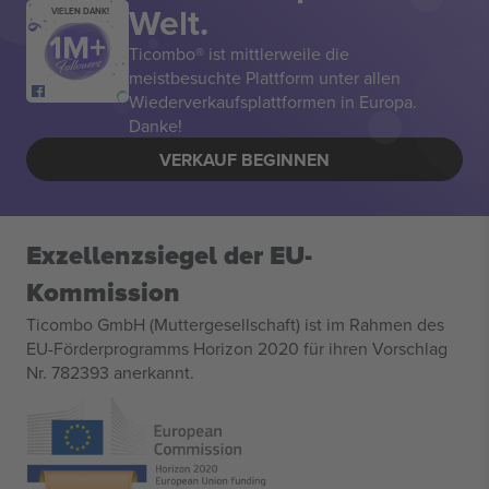
Welt.
VIELEN DANK!
Ticombo® ist mittlerweile die
meistbesuchte Plattform unter allen
Wiederverkaufsplattformen in Europa.
Danke!
VERKAUF BEGINNEN
Exzellenzsiegel der EU-
Kommission
Ticombo GmbH (Muttergesellschaft) ist im Rahmen des
EU-Förderprogramms Horizon 2020 für ihren Vorschlag
Nr. 782393 anerkannt.