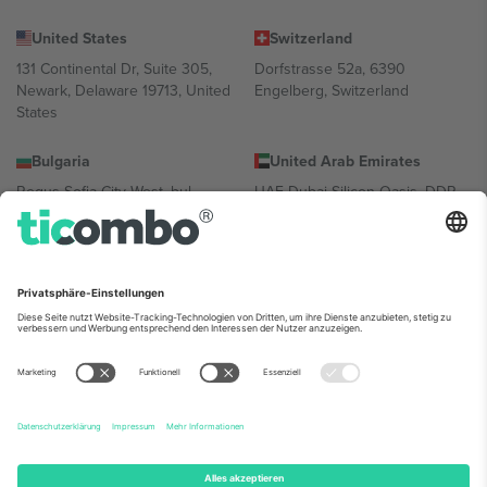
United States
Switzerland
131 Continental Dr, Suite 305,
Dorfstrasse 52a, 6390
Newark, Delaware 19713, United
Engelberg, Switzerland
States
Bulgaria
United Arab Emirates
Regus Sofia City West, bul
UAE Dubai Silicon Oasis, DDP
Totleben 53-55, 1606 Sofia,
Building A1, Office 302, Dubai,
Bulgaria
United Arab Emirates
Mexico
Av Chapultepec 360, Roma
Norte, Cuauhtémoc, 06700
Ciudad de México, CDMX,
Mexico
Die juristische Person des Plattformanbieters kann je nach
Standort, Veranstaltung und/oder Domäne variieren. Weitere
Informationen finden Sie auf der jeweiligen Veranstaltungsseite, im
Impressum und in den Allgemeinen Geschäftsbedingungen.,