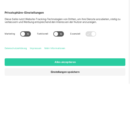
Über Uns
Unternehmensdienstleistungen
Team
Häufig gestellte Fragen
TixProtect
Wie es funktioniert
Impressum
Hotels
Allgemeine Geschäftsbedingungen
WM-Hub
Partnerprogramm
Kontakt
Büros und Support