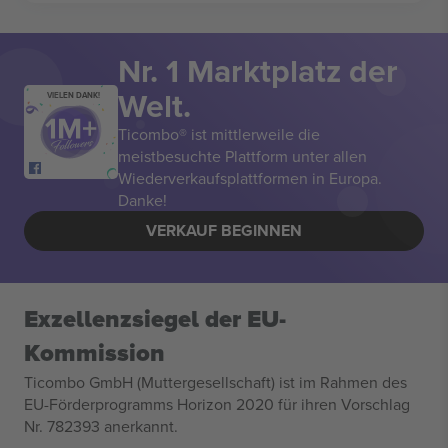
Nr. 1 Marktplatz der
Welt.
VIELEN DANK!
Ticombo® ist mittlerweile die
meistbesuchte Plattform unter allen
Wiederverkaufsplattformen in Europa.
Danke!
VERKAUF BEGINNEN
Exzellenzsiegel der EU-
Kommission
Ticombo GmbH (Muttergesellschaft) ist im Rahmen des
EU-Förderprogramms Horizon 2020 für ihren Vorschlag
Nr. 782393 anerkannt.