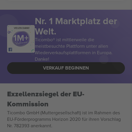
Nr. 1 Marktplatz der
Welt.
VIELEN DANK!
Ticombo® ist mittlerweile die
meistbesuchte Plattform unter allen
Wiederverkaufsplattformen in Europa.
Danke!
VERKAUF BEGINNEN
Exzellenzsiegel der EU-
Kommission
Ticombo GmbH (Muttergesellschaft) ist im Rahmen des
EU-Förderprogramms Horizon 2020 für ihren Vorschlag
Nr. 782393 anerkannt.