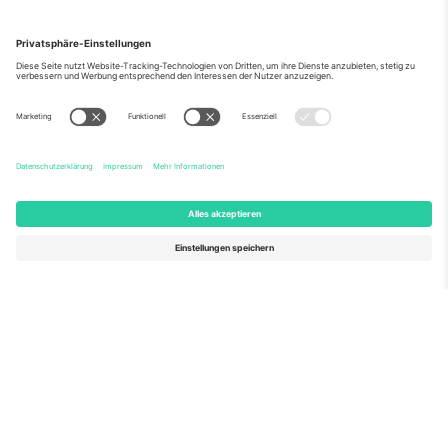
Über Uns
Unternehmensdienstleistungen
Team
Häufig gestellte Fragen
TixProtect
Wie es funktioniert
Impressum
Hotels
Allgemeine Geschäftsbedingungen
WM-Hub
Partnerprogramm
Kontakt
Büros und Support