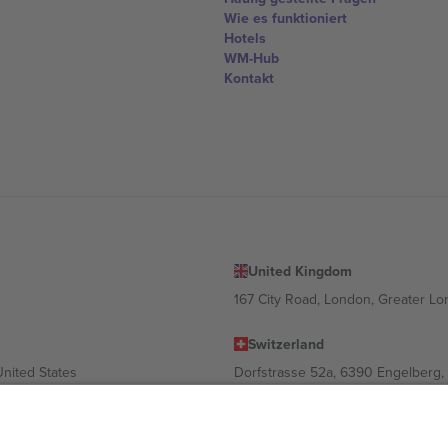
Wie es funktioniert
Hotels
WM-Hub
Kontakt
United Kingdom
167 City Road, London, Greater L
Switzerland
United States
Dorfstrasse 52a, 6390 Engelberg, 
United Arab Emirates
ulgaria
UAE Dubai Silicon Oasis, DDP Buil