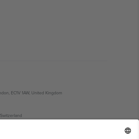
ondon, EC1V 1AW, United Kingdom
Switzerland
ding A1, Office 302, Dubai, United Arab Emirates