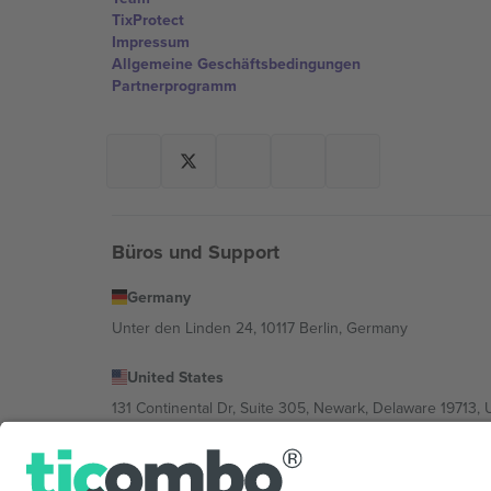
TixProtect
Impressum
Allgemeine Geschäftsbedingungen
Partnerprogramm
Büros und Support
Germany
Unter den Linden 24, 10117 Berlin, Germany
United States
131 Continental Dr, Suite 305, Newark, Delaware 19713, 
Bulgaria
Regus Sofia City West, bul Totleben 53-55, 1606 Sofia, B