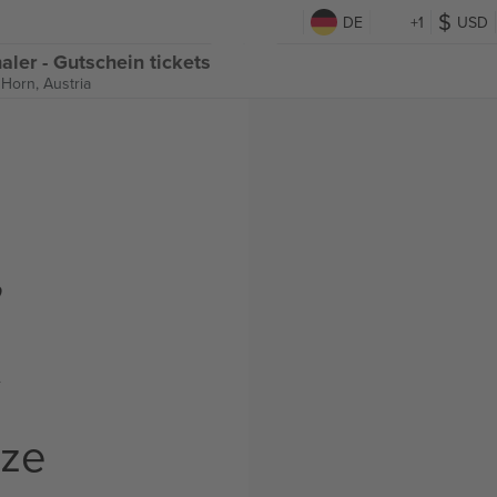
DE
+1
USD
ler - Gutschein tickets
 Horn, Austria
,
t
rze