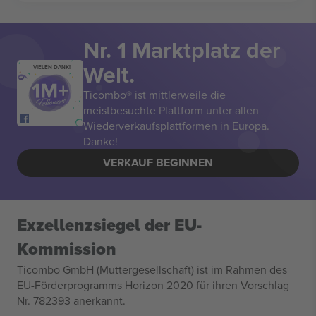
Nr. 1 Marktplatz der
Welt.
VIELEN DANK!
Ticombo® ist mittlerweile die
meistbesuchte Plattform unter allen
Wiederverkaufsplattformen in Europa.
Danke!
VERKAUF BEGINNEN
Exzellenzsiegel der EU-
Kommission
Ticombo GmbH (Muttergesellschaft) ist im Rahmen des
EU-Förderprogramms Horizon 2020 für ihren Vorschlag
Nr. 782393 anerkannt.