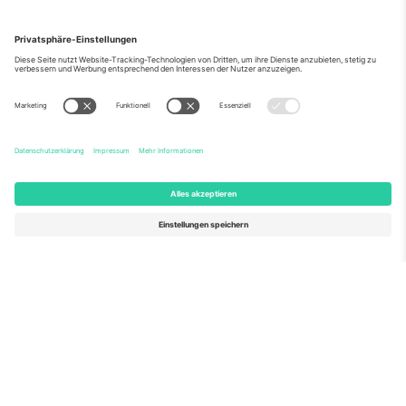
Über Uns
Unternehmensdienstleistungen
Team
Häufig gestellte Fragen
TixProtect
Wie es funktioniert
Impressum
Hotels
Allgemeine Geschäftsbedingungen
WM-Hub
Partnerprogramm
Kontakt
Büros und Support