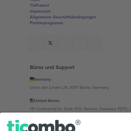
TixProtect
Impressum
Allgemeine Geschäftsbedingungen
Partnerprogramm
Büros und Support
Germany
Unter den Linden 24, 10117 Berlin, Germany
United States
131 Continental Dr, Suite 305, Newark, Delaware 19713, 
Bulgaria
Regus Sofia City West, bul Totleben 53-55, 1606 Sofia, B