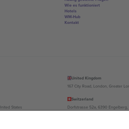
Wie es funktioniert
Hotels
WM-Hub
Kontakt
United Kingdom
167 City Road, London, Greater L
Switzerland
United States
Dorfstrasse 52a, 6390 Engelberg, 
United Arab Emirates
ulgaria
UAE Dubai Silicon Oasis, DDP Buil