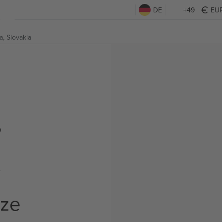
DE
+49
EU
a, Slovakia
,
t
rze