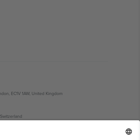
ondon, EC1V 1AW, United Kingdom
Switzerland
ding A1, Office 302, Dubai, United Arab Emirates