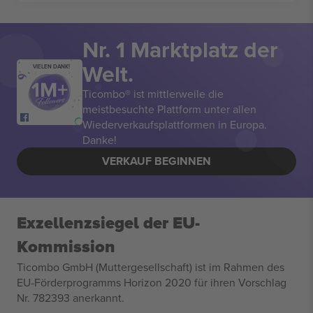
Nr. 1 Marktplatz der
Welt.
VIELEN DANK!
Ticombo® ist mittlerweile die
meistbesuchte Plattform unter allen
Wiederverkaufsplattformen in Europa.
Danke!
VERKAUF BEGINNEN
Exzellenzsiegel der EU-
Kommission
Ticombo GmbH (Muttergesellschaft) ist im Rahmen des
EU-Förderprogramms Horizon 2020 für ihren Vorschlag
Nr. 782393 anerkannt.