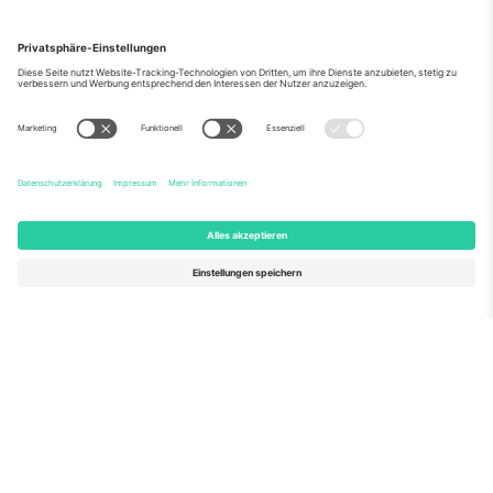
Über Uns
Unternehmensdienstleistungen
Team
Häufig gestellte Fragen
TixProtect
Wie es funktioniert
Impressum
Hotels
Allgemeine Geschäftsbedingungen
WM-Hub
Partnerprogramm
Kontakt
Büros und Support