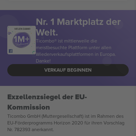
Nr. 1 Marktplatz der
Welt.
VIELEN DANK!
Ticombo® ist mittlerweile die
meistbesuchte Plattform unter allen
Wiederverkaufsplattformen in Europa.
Danke!
VERKAUF BEGINNEN
Exzellenzsiegel der EU-
Kommission
Ticombo GmbH (Muttergesellschaft) ist im Rahmen des
EU-Förderprogramms Horizon 2020 für ihren Vorschlag
Nr. 782393 anerkannt.