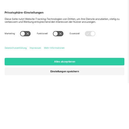
Über Uns
Unternehmensdienstleistungen
Team
Häufig gestellte Fragen
TixProtect
Wie es funktioniert
Impressum
Hotels
Allgemeine Geschäftsbedingungen
WM-Hub
Partnerprogramm
Kontakt
Büros und Support