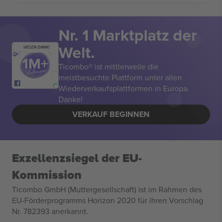
Nr. 1 Marktplatz der
Welt.
VIELEN DANK!
Ticombo® ist mittlerweile die
meistbesuchte Plattform unter allen
Wiederverkaufsplattformen in Europa.
Danke!
VERKAUF BEGINNEN
Exzellenzsiegel der EU-
Kommission
Ticombo GmbH (Muttergesellschaft) ist im Rahmen des
EU-Förderprogramms Horizon 2020 für ihren Vorschlag
Nr. 782393 anerkannt.