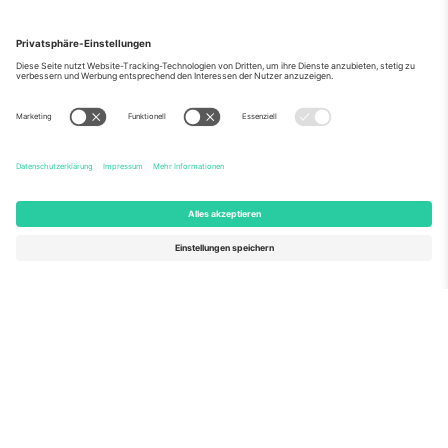
Über Uns
Unternehmensdienstleistungen
Team
Häufig gestellte Fragen
TixProtect
Wie es funktioniert
Impressum
Hotels
Allgemeine Geschäftsbedingungen
WM-Hub
Partnerprogramm
Kontakt
Büros und Support