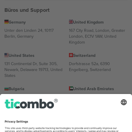
Büros und Support
Germany
United Kingdom
Unter den Linden 24, 10117
167 City Road, London, Greater
Berlin, Germany
London, EC1V 1AW, United
Kingdom
United States
Switzerland
131 Continental Dr, Suite 305,
Dorfstrasse 52a, 6390
Newark, Delaware 19713, United
Engelberg, Switzerland
States
Bulgaria
United Arab Emirates
Regus Sofia City West, bul
UAE Dubai Silicon Oasis, DDP
Totleben 53-55, 1606 Sofia,
Building A1, Office 302, Dubai,
Bulgaria
United Arab Emirates
Mexico
Av Chapultepec 360, Roma