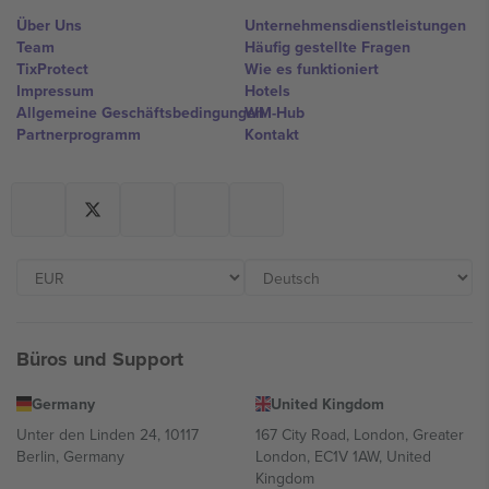
Über Uns
Unternehmensdienstleistungen
Team
Häufig gestellte Fragen
TixProtect
Wie es funktioniert
Impressum
Hotels
Allgemeine Geschäftsbedingungen
WM-Hub
Partnerprogramm
Kontakt
Büros und Support
Germany
United Kingdom
Unter den Linden 24, 10117
167 City Road, London, Greater
Berlin, Germany
London, EC1V 1AW, United
Kingdom