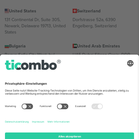
United States
Switzerland
131 Continental Dr, Suite 305,
Dorfstrasse 52a, 6390
Newark, Delaware 19713, United
Engelberg, Switzerland
States
Bulgaria
United Arab Emirates
Regus Sofia City West, bul
UAE Dubai Silicon Oasis, DDP
Totleben 53-55, 1606 Sofia,
Building A1, Office 302, Dubai,
Bulgaria
United Arab Emirates
Mexico
Av Chapultepec 360, Roma
Norte, Cuauhtémoc, 06700
Ciudad de México, CDMX,
Mexico
Die juristische Person des Plattformanbieters kann je nach
Standort, Veranstaltung und/oder Domäne variieren. Weitere
Informationen finden Sie auf der jeweiligen Veranstaltungsseite, im
Impressum und in den Allgemeinen Geschäftsbedingungen.,