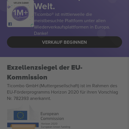
Welt.
VIELEN DANK!
Ticombo® ist mittlerweile die
meistbesuchte Plattform unter allen
Wiederverkaufsplattformen in Europa.
Danke!
VERKAUF BEGINNEN
Exzellenzsiegel der EU-
Kommission
Ticombo GmbH (Muttergesellschaft) ist im Rahmen des
EU-Förderprogramms Horizon 2020 für ihren Vorschlag
Nr. 782393 anerkannt.