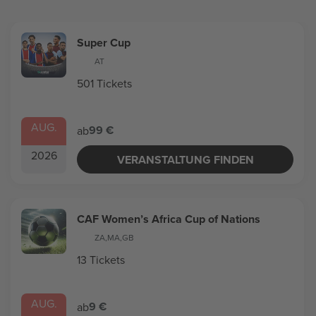
Super Cup
AT
501 Tickets
AUG.
99 €
ab
2026
VERANSTALTUNG FINDEN
CAF Women’s Africa Cup of Nations
ZA
,
MA
,
GB
13 Tickets
AUG.
9 €
ab