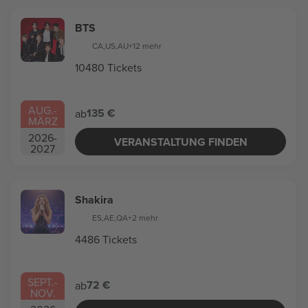
BTS
CA
,
US
,
AU
+12 mehr
10480 Tickets
AUG.
-
135 €
ab
MÄRZ
2026
-
VERANSTALTUNG FINDEN
2027
Shakira
ES
,
AE
,
QA
+2 mehr
4486 Tickets
SEPT.
-
72 €
ab
NOV.