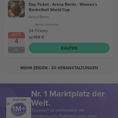
Day Ticket - Arena Berlin - Women’s
Basketball World Cup
Arena Berlin
Berlin, Germany
24 Tickets
SEPT.
168 €
ab
4
KAUFEN
FR.
MEHR ZEIGEN
- 20 VERANSTALTUNGEN
Nr. 1 Marktplatz der
Welt.
VIELEN DANK!
Ticombo® ist mittlerweile die
meistbesuchte Plattform unter allen