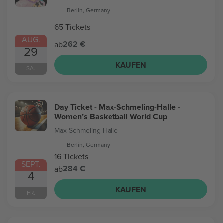
Berlin, Germany
65 Tickets
AUG.
262 €
ab
29
KAUFEN
SA.
Day Ticket - Max-Schmeling-Halle -
Women’s Basketball World Cup
Max-Schmeling-Halle
Berlin, Germany
16 Tickets
SEPT.
284 €
ab
4
KAUFEN
FR.