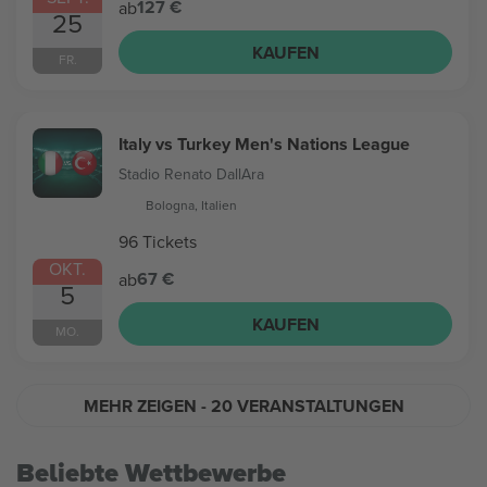
127 €
ab
25
KAUFEN
FR.
Italy vs Turkey Men's Nations League
Stadio Renato DallAra
Bologna, Italien
96 Tickets
OKT.
67 €
ab
5
KAUFEN
MO.
MEHR ZEIGEN
- 20 VERANSTALTUNGEN
Beliebte Wettbewerbe