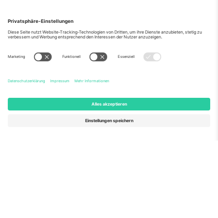
Über Uns
Unternehmensdienstleistungen
Team
Häufig gestellte Fragen
TixProtect
Wie es funktioniert
Impressum
Hotels
Allgemeine Geschäftsbedingungen
WM-Hub
Partnerprogramm
Kontakt
Büros und Support