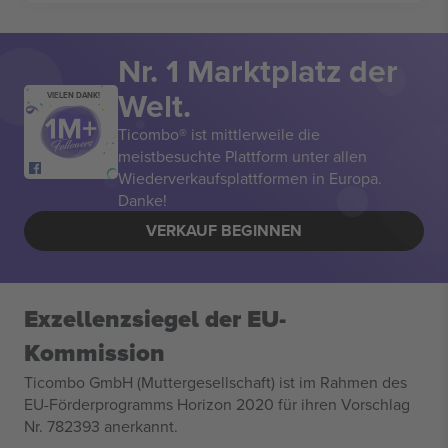
Nr. 1 Marktplatz der
Welt.
VIELEN DANK!
Ticombo® ist mittlerweile die
meistbesuchte Plattform unter allen
Wiederverkaufsplattformen in Europa.
Danke!
VERKAUF BEGINNEN
Exzellenzsiegel der EU-
Kommission
Ticombo GmbH (Muttergesellschaft) ist im Rahmen des
EU-Förderprogramms Horizon 2020 für ihren Vorschlag
Nr. 782393 anerkannt.