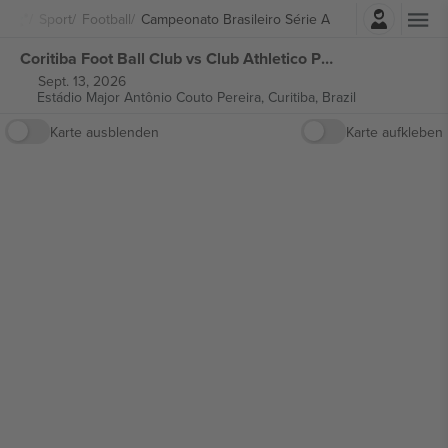
Einloggen
Sport
Football
Campeonato Brasileiro Série A
Coritiba Foot Ball Club vs Club Athletico Paranaense Campeonato Brasileiro Série A tickets
Sept. 13, 2026
Estádio Major Antônio Couto Pereira,
Curitiba, Brazil
Karte ausblenden
Karte aufkleben