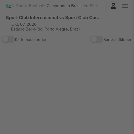
Einloggen
Sport
Football
Campeonato Brasileiro Série A
Sport Club Internacional vs Sport Club Corinthians Paulista Campeonato Brasileiro Série A tickets
Okt. 07, 2026
Estádio Beira-Rio,
Porto Alegre, Brazil
Karte ausblenden
Karte aufkleben