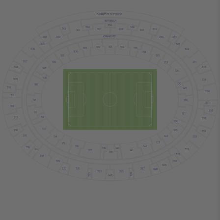
CAMAROTE SUPERIOR
IMPRENSA
350
352
348
302
346
351
349
301
347
CAMAROTE
303
345
304
344
305
343
101
102
136
103
135
306
342
104
134
105
133
307
341
106
132
308
340
107
131
108
309
339
130
109
310
129
338
311
110
128
337
312
336
111
127
112
313
335
126
113
314
125
334
315
124
333
114
123
115
122
116
316
120
118
317
332
121
117
119
331
318
319
330
329
321
327
320
328
325
323
326
322
324