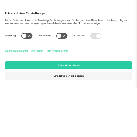
Über Uns
Unternehmensdienstleistungen
Team
Häufig gestellte Fragen
TixProtect
Wie es funktioniert
Impressum
Hotels
Allgemeine Geschäftsbedingungen
WM-Hub
Partnerprogramm
Kontakt
Büros und Support