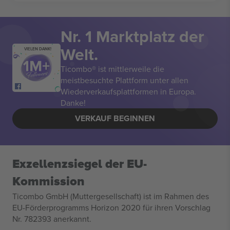
Nr. 1 Marktplatz der
Welt.
VIELEN DANK!
Ticombo® ist mittlerweile die
meistbesuchte Plattform unter allen
Wiederverkaufsplattformen in Europa.
Danke!
VERKAUF BEGINNEN
Exzellenzsiegel der EU-
Kommission
Ticombo GmbH (Muttergesellschaft) ist im Rahmen des
EU-Förderprogramms Horizon 2020 für ihren Vorschlag
Nr. 782393 anerkannt.