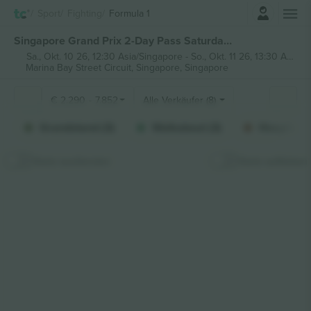
Einloggen
Sport
Fighting
Formula 1
Singapore Grand Prix 2-Day Pass Saturday & Sunday Ticket Formula 1 tickets
Sa., Okt. 10 26, 12:30 Asia/Singapore
-
So., Okt. 11 26, 13:30 Asia/Singapore
Marina Bay Street Circuit,
Singapore, Singapore
€
2.290
-
7.852
Alle Verkäufer (8)
Grandstand (3)
Walkabout (3)
Hospitality
Karte ausblenden
Karte aufkleben